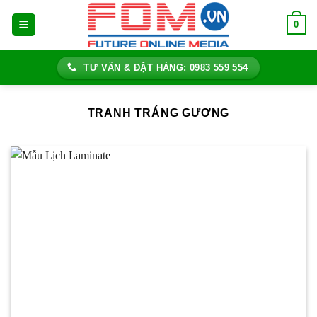
Bỏ
0
qua
nội
dung
TƯ VẤN & ĐẶT HÀNG: 0983 559 554
TRANH TRÁNG GƯƠNG