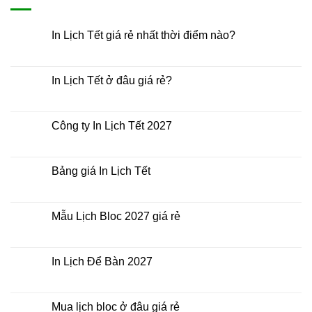
In Lịch Tết giá rẻ nhất thời điểm nào?
Không
có
bình
luận
In Lịch Tết ở đâu giá rẻ?
ở
In
Không
Lịch
có
Tết
bình
giá
luận
Công ty In Lịch Tết 2027
rẻ
ở
nhất
In
Không
thời
Lịch
có
điểm
Tết
bình
nào?
ở
luận
Bảng giá In Lịch Tết
đâu
ở
giá
Công
Không
rẻ?
ty
có
In
bình
Lịch
luận
Mẫu Lịch Bloc 2027 giá rẻ
Tết
ở
2027
Bảng
Không
giá
có
In
bình
Lịch
luận
In Lịch Để Bàn 2027
Tết
ở
Mẫu
Không
Lịch
có
Bloc
bình
2027
luận
Mua lịch bloc ở đâu giá rẻ
giá
ở