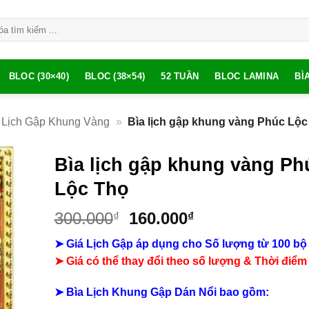
BLOC (30×40)
BLOC (38×54)
52 TUẦN
BLOC LAMINA
BÌ
 Lịch Gập Khung Vàng
»
Bìa lịch gập khung vàng Phúc Lộc
Bìa lịch gập khung vàng Ph
Lộc Thọ
Giá
Giá
300.000
160.000
₫
₫
gốc
hiện
➤ Giá Lịch Gập áp dụng cho Số lượng từ 100 bộ
là:
tại
➤ Giá có thể thay đổi theo số lượng & Thời điểm
300.000₫.
là:
160.000₫.
➤ Bìa Lịch Khung Gập Dán Nổi bao gồm: