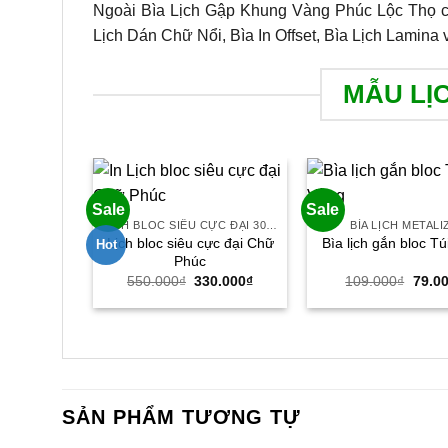
Ngoài Bìa Lịch Gập Khung Vàng Phúc Lộc Thọ còn
Lịch Dán Chữ Nổi, Bìa In Offset, Bìa Lịch Lamina
MẪU LỊ
Sale
Sale
LỊCH BLOC SIÊU CỰC ĐẠI 30X40
BÌA LỊCH METALI
Lịch bloc siêu cực đại Chữ
Bìa lịch gắn bloc T
Hot
Phúc
Giá
Giá
Giá
550.000
₫
330.000
₫
109.000
₫
79.0
gốc
hiện
gốc
là:
tại
là:
550.000₫.
là:
109.0
330.000₫.
SẢN PHẨM TƯƠNG TỰ