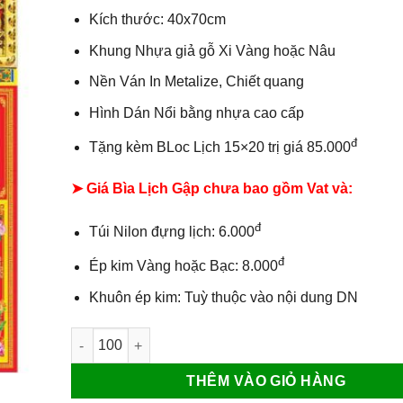
Kích thước: 40x70cm
Khung Nhựa giả gỗ Xi Vàng hoặc Nâu
Nền Ván In Metalize, Chiết quang
Hình Dán Nổi bằng nhựa cao cấp
đ
Tặng kèm BLoc Lịch 15×20 trị giá 85.000
➤ Giá Bìa Lịch Gập chưa bao gồm
Vat và:
đ
Túi Nilon đựng lịch: 6.000
đ
Ép kim Vàng hoặc Bạc: 8.000
Khuôn ép kim: Tuỳ thuộc vào nội dung DN
Bìa lịch gập khung vàng Phúc Lộc Thọ số lượng
THÊM VÀO GIỎ HÀNG