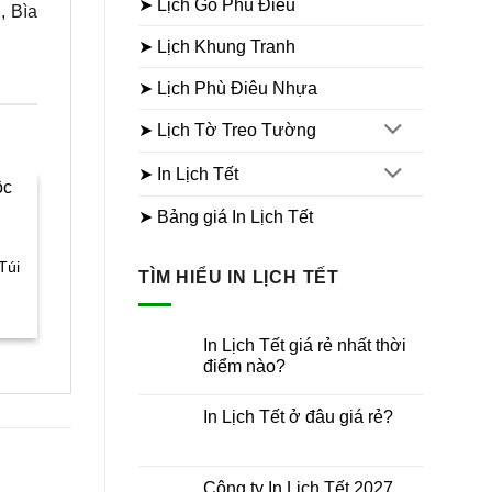
➤ Lịch Gỗ Phù Điêu
, Bìa
➤ Lịch Khung Tranh
➤ Lịch Phù Điêu Nhựa
➤ Lịch Tờ Treo Tường
➤ In Lịch Tết
➤ Bảng giá In Lịch Tết
LỊCH NẸP THIẾC 7 TỜ
Sale
Sale
Lịch 7 tờ Phong cảnh
LỊCH ĐỂ BÀN 13 TỜ
Túi
Mẫu Lịch Bàn 13 Tờ Thuậ
TÌM HIỂU IN LỊCH TẾT
Giá
Giá
35.000
₫
26.000
₫
Buồn Xuôi Gió
gốc
hiện
Giá
Giá
Giá
35.000
₫
24.000
₫
là:
tại
hiện
gốc
hiện
35.000₫.
là:
tại
là:
tại
26.000₫.
In Lịch Tết giá rẻ nhất thời
₫.
là:
35.000₫.
là:
điểm nào?
95.000₫.
24.0
Không
có
In Lịch Tết ở đâu giá rẻ?
bình
luận
Không
ở
có
In
bình
Lịch
luận
Công ty In Lịch Tết 2027
Tết