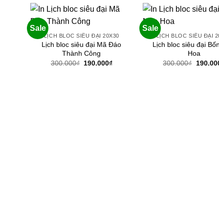
Sale
Sale
LỊCH BLOC SIÊU ĐẠI 20X30
LỊCH BLOC SIÊU ĐẠI 2
Lịch bloc siêu đại Mã Đáo
Lịch bloc siêu đại B
Thành Công
Hoa
Giá
Giá
Giá
300.000
₫
190.000
₫
300.000
₫
190.00
gốc
hiện
gốc
là:
tại
là:
300.000₫.
là:
300.00
190.000₫.