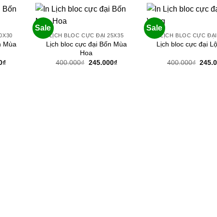
Sale
Sale
0X30
LỊCH BLOC CỰC ĐẠI 25X35
LỊCH BLOC CỰC ĐẠI
ốn Mùa
Lịch bloc cực đại Bốn Mùa
Lịch bloc cực đại L
Hoa
Giá
Giá
Giá
Giá
0
₫
400.000
₫
245.000
₫
400.000
₫
245.
hiện
gốc
hiện
gốc
tại
là:
tại
là:
0₫.
là:
400.000₫.
là:
400.0
190.000₫.
245.000₫.