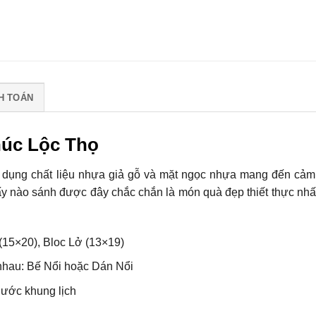
H TOÁN
húc Lộc Thọ
ử dụng chất liệu nhựa giả gỗ và mặt ngọc nhựa mang đến cảm
iấy nào sánh được đây chắc chắn là món quà đẹp thiết thực nhấ
 (15×20), Bloc Lở (13×19)
 nhau: Bế Nổi hoặc Dán Nổi
hước khung lịch