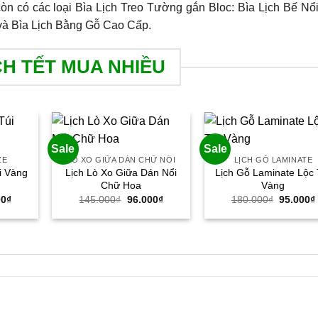
 có các loại Bìa Lịch Treo Tường gắn Bloc: Bìa Lịch Bế Nổi
 và Bìa Lịch Bằng Gỗ Cao Cấp.
CH TẾT MUA NHIỀU
Sale
Sale
ZE
LÒ XO GIỮA DÁN CHỮ NỔI
LỊCH GỖ LAMINATE
Lịch Lò Xo Giữa Dán Nổi
Lịch Gỗ Laminate Lộc 
úi Vàng
Chữ Hoa
Vàng
Giá
Giá
Giá
Giá
00
₫
145.000
₫
96.000
₫
180.000
₫
95.000
₫
hiện
gốc
hiện
gốc
tại
là:
tại
là:
00₫.
là:
145.000₫.
là:
180.000
79.000₫.
96.000₫.