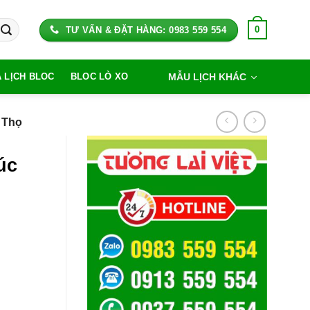
0
TƯ VẤN & ĐẶT HÀNG: 0983 559 554
MẪU LỊCH KHÁC
A LỊCH BLOC
BLOC LÒ XO
 Thọ
úc