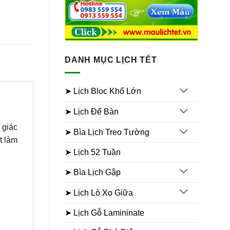
DANH MỤC LỊCH TẾT
➤ Lịch Bloc Khổ Lớn
➤ Lịch Để Bàn
 giác
➤ Bìa Lịch Treo Tường
t làm
➤ Lịch 52 Tuần
➤ Bìa Lịch Gập
➤ Lịch Lò Xo Giữa
➤ Lịch Gỗ Lamininate