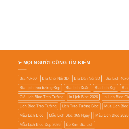
➤ MỌI NGƯỜI CŨNG TÌM KIẾM
Bìa 40x60
Bìa Chữ Nổi 3D
Bìa Dán Nổi 3D
Bìa Lịch 40x6
Bìa Lịch treo tường Đẹp
Bìa Lịch Xuân
Bìa Lịch Đẹp
Bìa
Giá Lịch Bloc Treo Tường
In Lịch Bloc 2026
In Lịch Bloc G
Lịch Bloc Treo Tường
Lịch Treo Tường Bloc
Mua Lich Bloc
Mẫu Lịch Bloc
Mẫu Lịch Bloc 365 Ngày
Mẫu Lịch Bloc 2026
Mẫu Lịch Bloc Đẹp 2026
Ép Kim Bìa Lịch