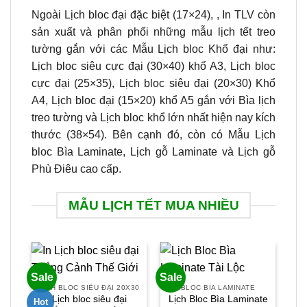
Ngoài Lịch bloc đại đặc biệt (17×24), , In TLV còn
sản xuất và phân phối những mẫu lịch tết treo
tường gắn với các Mẫu Lịch bloc Khổ đại như:
Lịch bloc siêu cực đại (30×40) khổ A3, Lịch bloc
cực đại (25×35), Lịch bloc siêu đại (20×30) Khổ
A4, Lịch bloc đại (15×20) khổ A5 gắn với Bìa lịch
treo tường và Lịch bloc khổ lớn nhất hiện nay kích
thước (38×54). Bên cạnh đó, còn có Mẫu Lịch
bloc Bìa Laminate, Lịch gỗ Laminate và Lịch gỗ
Phù Điêu cao cấp.
MẪU LỊCH TẾT MUA NHIỀU
Sale
Sale
Sal
LỊCH BLOC SIÊU ĐẠI 20X30
BLOC BÌA LAMINATE
Lịch bloc siêu đại
Lịch Bloc Bìa Laminate
Hot