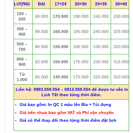
LƯỢNG
ĐẠI
17×24
20×30
25×35
30×40
100 –
90.000
170.000
190.000
245.000
330.000
200
300 –
88.000
160.000
185.000
240.000
325.000
400
500 –
86.000
155.000
180.000
235.000
320.000
700
800 –
82.000
150.000
175.000
230.000
315.000
900
Từ
80.000
145.000
170.000
225.000
310.000
1.000
Liên hệ: 0983.559.554 – 0913.559.554 để được tư vấn In
Lịch Tết theo từng thời điểm.
Giá bao gồm: In QC 1 màu lên Bìa + Túi đựng
Giá trên chưa bao gồm VAT và Phí vận chuyển
Giá có thể thay đổi theo từng thời điểm đặt lịch