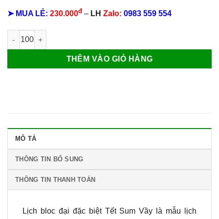
đ
➤ MUA LẺ:
230.000
–
LH
Zalo:
0983 559 554
Lịch bloc đại đặc biệt Tết Sum Vầy số lượng
THÊM VÀO GIỎ HÀNG
MÔ TẢ
THÔNG TIN BỔ SUNG
THÔNG TIN THANH TOÁN
Lịch bloc đại đặc biệt Tết Sum Vầy là mẫu lịch