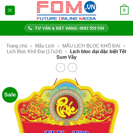
Bỏ
0
qua
nội
dung
TƯ VẤN & ĐẶT HÀNG: 0983 559 554
Trang chủ
»
Mẫu Lịch
»
MẪU LỊCH BLOC KHỔ ĐẠI
»
Lịch Bloc Khổ Đại (17x24)
»
Lịch bloc đại đặc biệt Tết
Sum Vầy
Sale