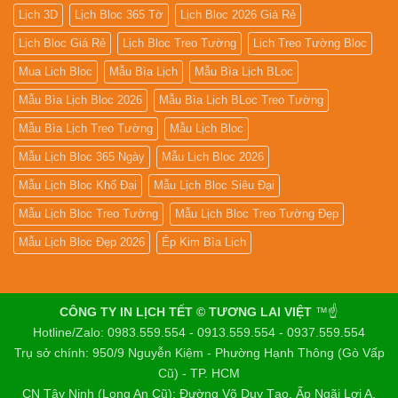
Lịch 3D
Lịch Bloc 365 Tờ
Lịch Bloc 2026 Giá Rẻ
Lịch Bloc Giá Rẻ
Lịch Bloc Treo Tường
Lịch Treo Tường Bloc
Mua Lich Bloc
Mẫu Bìa Lịch
Mẫu Bìa Lịch BLoc
Mẫu Bìa Lịch Bloc 2026
Mẫu Bìa Lịch BLoc Treo Tường
Mẫu Bìa Lịch Treo Tường
Mẫu Lịch Bloc
Mẫu Lịch Bloc 365 Ngày
Mẫu Lịch Bloc 2026
Mẫu Lịch Bloc Khổ Đại
Mẫu Lịch Bloc Siêu Đại
Mẫu Lịch Bloc Treo Tường
Mẫu Lịch Bloc Treo Tường Đẹp
Mẫu Lịch Bloc Đẹp 2026
Ép Kim Bìa Lịch
CÔNG TY IN LỊCH TẾT © TƯƠNG LAI VIỆT
™☝️
Hotline/Zalo: 0983.559.554 - 0913.559.554 - 0937.559.554
Trụ sở chính: 950/9 Nguyễn Kiệm - Phường Hạnh Thông (Gò Vấp
Cũ) - TP. HCM
CN Tây Ninh (Long An Cũ): Đường Võ Duy Tạo, Ấp Ngãi Lợi A,