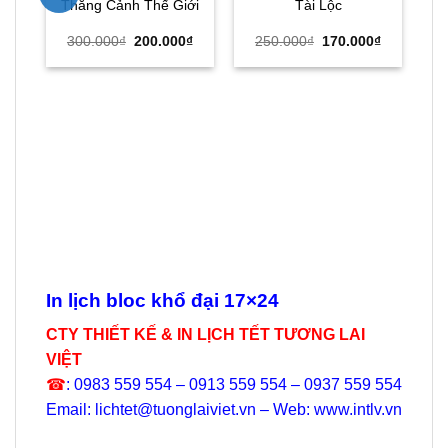
Thắng Cảnh Thế Giới
Tài Lộc
Giá
Giá
Giá
Giá
300.000
₫
200.000
₫
250.000
₫
170.000
₫
gốc
hiện
gốc
hiện
là:
tại
là:
tại
300.000₫.
là:
250.000₫.
là:
L
200.000₫.
170.000₫.
L
In lịch bloc khổ đại 17×24
CTY THIẾT KẾ & IN LỊCH TẾT TƯƠNG LAI
VIỆT
☎
: 0983 559 554 – 0913 559 554 – 0937 559 554
Email: lichtet@tuonglaiviet.vn – Web: www.intlv.vn