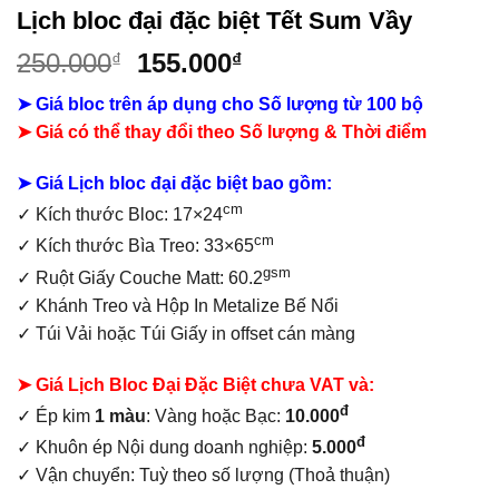
Lịch bloc đại đặc biệt Tết Sum Vầy
Giá
Giá
250.000
155.000
₫
₫
gốc
hiện
➤ Giá bloc trên áp dụng cho Số lượng từ 100 bộ
là:
tại
➤ Giá có thể thay đổi theo Số lượng & Thời điểm
250.000₫.
là:
155.000₫.
➤ Giá Lịch bloc đại đặc biệt bao gồm:
cm
✓
Kích thước Bloc: 17×24
cm
✓ Kích thước Bìa Treo: 33×65
gsm
✓ Ruột Giấy Couche Matt: 60.2
✓ Khánh Treo và Hộp In Metalize Bế Nổi
✓ Túi Vải hoặc Túi Giấy in offset
cán màng
➤ Giá Lịch Bloc Đại Đặc Biệt chưa VAT và:
đ
✓ Ép kim
1 màu
: Vàng hoặc Bạc:
10.000
đ
✓ Khuôn ép Nội dung doanh nghiệp:
5.000
✓ Vận chuyển: Tuỳ theo số lượng (Thoả thuận)