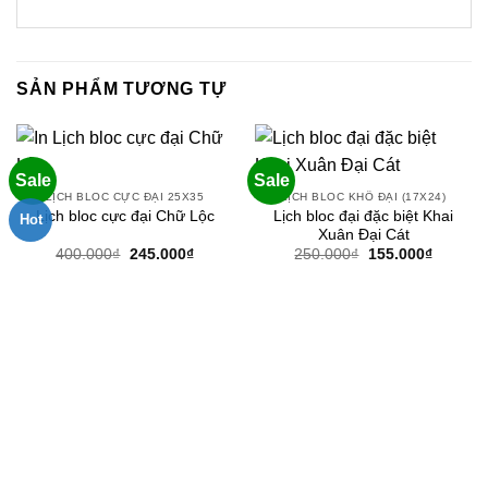
SẢN PHẨM TƯƠNG TỰ
Sale
Sale
LỊCH BLOC CỰC ĐẠI 25X35
LỊCH BLOC KHỔ ĐẠI (17X24)
Lịch bloc đại đặc biệt Khai
Lịch bloc cực đại Chữ Lộc
Hot
Xuân Đại Cát
Giá
Giá
Giá
Giá
400.000
₫
245.000
₫
250.000
₫
155.000
₫
gốc
hiện
gốc
hiện
là:
tại
là:
tại
400.000₫.
là:
250.000₫.
là:
245.000₫.
155.000