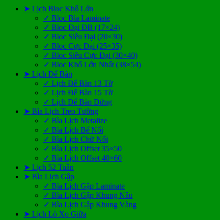
➤ Lịch Bloc Khổ Lớn
✓ Bloc Bìa Laminate
✓ Bloc Đại ĐB (17×24)
✓ Bloc Siêu Đại (20×30)
✓ Bloc Cực Đại (25×35)
✓ Bloc Siêu Cực Đại (30×40)
✓ Bloc Khổ Lớn Nhất (38×54)
➤ Lịch Để Bàn
✓ Lịch Để Bàn 13 Tờ
✓ Lịch Để Bàn 15 Tờ
✓ Lịch Để Bàn Đứng
➤ Bìa Lịch Treo Tường
✓ Bìa Lịch Metalize
✓ Bìa Lịch Bế Nổi
✓ Bìa Lịch Chữ Nổi
✓ Bìa Lịch Offset 35×50
✓ Bìa Lịch Offset 40×60
➤ Lịch 52 Tuần
➤ Bìa Lịch Gập
✓ Bìa Lịch Gập Laminate
✓ Bìa Lịch Gập Khung Nâu
✓ Bìa Lịch Gập Khung Vàng
➤ Lịch Lò Xo Giữa