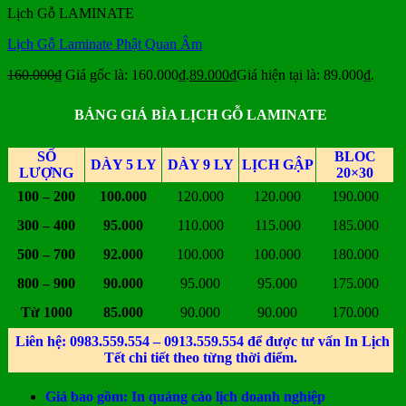
Lịch Gỗ LAMINATE
Lịch Gỗ Laminate Phật Quan Âm
160.000
₫
Giá gốc là: 160.000₫.
89.000
₫
Giá hiện tại là: 89.000₫.
BẢNG GIÁ BÌA LỊCH GỖ LAMINATE
SỐ
BLOC
DÀY 5 LY
DÀY 9 LY
LỊCH GẬP
LƯỢNG
20×30
100 – 200
100.000
120.000
120.000
190.000
300 – 400
95.000
110.000
115.000
185.000
500 – 700
92.000
100.000
100.000
180.000
800 – 900
90.000
95.000
95.000
175.000
Từ 1000
85.000
90.000
90.000
170.000
Liên hệ: 0983.559.554 – 0913.559.554 để được tư vấn In Lịch
Tết chi tiết theo từng thời điểm.
Giá bao gồm: In quảng cáo lịch doanh nghiệp