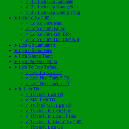
✓ Bìa Lịch Gập Laminate
✓ Bìa Lịch Gập Khung Nâu
✓ Bìa Lịch Gập Khung Vàng
➤ Lịch Lò Xo Giữa
✓ Lò Xo Giữa Mini
✓ Lò Xo Giữa Bộ Số
✓ Lò Xo Giữa Gắn Bloc
✓ Lò Xo Giữa Dán Chữ Nổi
➤ Lịch Gỗ Lamininate
➤ Lịch Gỗ Phù Điêu
➤ Lịch Khung Tranh
➤ Lịch Phù Điêu Nhựa
➤ Lịch Tờ Treo Tường
✓ Lịch Lò Xo 7 Tờ
✓ Lịch Nẹp Thiếc 5 Tờ
✓ Lịch Nẹp Thiếc 7 Tờ
➤ In Lịch Tết
✓ Tìm hiểu Lịch Tết
✓ Mẫu Lịch Tết
✓ Thiết kế Mẫu Lịch Tết
✓ Tìm hiểu In Lịch Bloc
✓ Tìm hiểu In Lịch Để Bàn
✓ Tìm hiểu In Bìa Lò Xo Giữa
✓ Tìm hiểu Lịch Gỗ