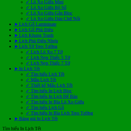
✓ Lò Xo Giữa Mini
✓ Lò Xo Giữa Bộ Số
✓ Lò Xo Giữa Gắn Bloc
✓ Lò Xo Giữa Dán Chữ Nổi
➤ Lịch Gỗ Lamininate
➤ Lịch Gỗ Phù Điêu
➤ Lịch Khung Tranh
➤ Lịch Phù Điêu Nhựa
➤ Lịch Tờ Treo Tường
✓ Lịch Lò Xo 7 Tờ
✓ Lịch Nẹp Thiếc 5 Tờ
✓ Lịch Nẹp Thiếc 7 Tờ
➤ In Lịch Tết
✓ Tìm hiểu Lịch Tết
✓ Mẫu Lịch Tết
✓ Thiết kế Mẫu Lịch Tết
✓ Tìm hiểu In Lịch Bloc
✓ Tìm hiểu In Lịch Để Bàn
✓ Tìm hiểu In Bìa Lò Xo Giữa
✓ Tìm hiểu Lịch Gỗ
✓ Tìm hiểu In Bìa Lịch Treo Tường
➤ Bảng giá In Lịch Tết
Tìm hiểu In Lịch Tết