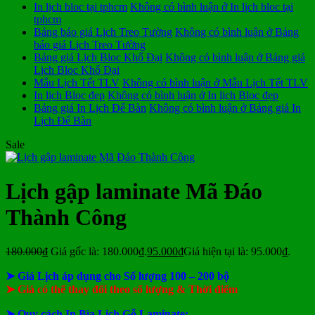
In lịch bloc tại tphcm
Không có bình luận
ở In lịch bloc tại
tphcm
Bảng báo giá Lịch Treo Tường
Không có bình luận
ở Bảng
báo giá Lịch Treo Tường
Bảng giá Lịch Bloc Khổ Đại
Không có bình luận
ở Bảng giá
Lịch Bloc Khổ Đại
Mẫu Lịch Tết TLV
Không có bình luận
ở Mẫu Lịch Tết TLV
In lịch Bloc đẹp
Không có bình luận
ở In lịch Bloc đẹp
Bảng giá In Lịch Để Bàn
Không có bình luận
ở Bảng giá In
Lịch Để Bàn
Sale
Lịch gập laminate Mã Đáo
Thành Công
180.000
₫
Giá gốc là: 180.000₫.
95.000
₫
Giá hiện tại là: 95.000₫.
➤ Giá Lịch áp dụng cho Số lượng 100 – 200 bộ
➤ Giá có thể thay đổi theo số lượng & Thời điểm
➤ Quy cách In Bìa Lịch Gỗ Laminate: