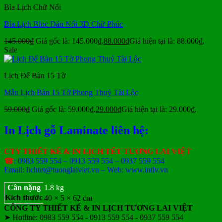
Bìa Lịch Chữ Nổi
Bìa Lịch Bloc Dán Nổi 3D Chữ Phúc
145.000
₫
Giá gốc là: 145.000₫.
88.000
₫
Giá hiện tại là: 88.000₫.
Sale
Lịch Để Bàn 15 Tờ
Mẫu Lịch Bàn 15 Tờ Phong Thuỷ Tài Lộc
59.000
₫
Giá gốc là: 59.000₫.
29.000
₫
Giá hiện tại là: 29.000₫.
In Lịch gỗ Laminate liên hệ:
CTY THIẾT KẾ & IN LỊCH TẾT TƯƠNG LAI VIỆT
☎
: 0983 559 554 – 0913 559 554 – 0937 559 554
Email: lichtet@tuonglaiviet.vn – Web: www.intlv.vn
Cân nặng
1.8 kg
Kích thước
40 × 5 × 62 cm
CÔNG TY THIẾT KẾ & IN LỊCH TƯƠNG LAI VIỆT
➤ Hotline: 0983 559 554 - 0913 559 554 - 0937 559 554