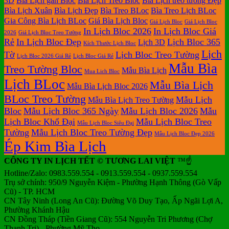
3D
Bìa Lịch gắn Bloc
Bìa Lịch Treo Bloc
Bìa Lịch treo tường Đẹp
Bìa Lịch Xuân
Bìa Lịch Đẹp
Bìa Treo BLoc
Bìa Treo Lịch BLoc
Gia Công Bìa Lịch BLoc
Giá Bìa Lịch Bloc
Giá Lịch Bloc
Giá Lịch Bloc
In Lịch Bloc 2026
In Lịch Bloc Giá
2026
Giá Lịch Bloc Treo Tường
Rẻ
In Lịch Bloc Đẹp
Lịch Bloc 365
Lịch 3D
Kích Thước Lịch Bloc
Lịch
Tờ
Lịch Bloc Treo Tường
Lịch Bloc 2026 Giá Rẻ
Lịch Bloc Giá Rẻ
Mẫu Bìa
Treo Tường Bloc
Mẫu Bìa Lịch
Mua Lich Bloc
Lịch BLoc
Mẫu Bìa Lịch
Mẫu Bìa Lịch Bloc 2026
BLoc Treo Tường
Mẫu Lịch
Mẫu Bìa Lịch Treo Tường
Bloc
Mẫu Lịch Bloc 365 Ngày
Mẫu Lịch Bloc 2026
Mẫu
Lịch Bloc Khổ Đại
Mẫu Lịch Bloc Treo
Mẫu Lịch Bloc Siêu Đại
Tường
Mẫu Lịch Bloc Treo Tường Đẹp
Mẫu Lịch Bloc Đẹp 2026
Ép Kim Bìa Lịch
CÔNG TY IN LỊCH TẾT © TƯƠNG LAI VIỆT
™☝️
Hotline/Zalo: 0983.559.554 - 0913.559.554 - 0937.559.554
Trụ sở chính: 950/9 Nguyễn Kiệm - Phường Hạnh Thông (Gò Vấp
Cũ) - TP. HCM
CN Tây Ninh (Long An Cũ): Đường Võ Duy Tạo, Ấp Ngãi Lợi A,
Phường Khánh Hậu
CN Đồng Tháp (Tiền Giang Cũ): 554 Nguyễn Tri Phương (Chợ
Thạnh Trị) - Phường Mỹ Tho