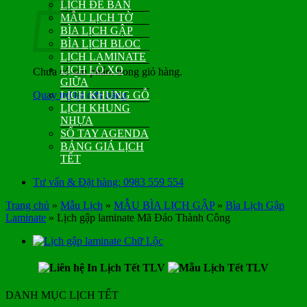
LỊCH ĐỂ BÀN
MẪU LỊCH TỜ
BÌA LỊCH GẬP
BÌA LỊCH BLOC
LỊCH LAMINATE
LỊCH LÒ XO
Chưa có sản phẩm trong giỏ hàng.
GIỮA
Quay trở lại cửa hàng
LỊCH KHUNG GỖ
LỊCH KHUNG
NHỰA
SỔ TAY AGENDA
BẢNG GIÁ LỊCH
TẾT
Tư vấn & Đặt hàng: 0983 559 554
Trang chủ
»
Mẫu Lịch
»
MẪU BÌA LỊCH GẬP
»
Bìa Lịch Gập
Laminate
»
Lịch gập laminate Mã Đáo Thành Công
DANH MỤC LỊCH TẾT