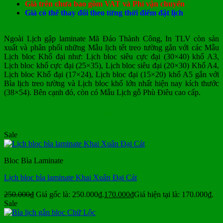
Giá trên chưa bao gồm VAT và Phí vận chuyển
Giá có thể thay đổi theo từng thời điểm đặt lịch
Ngoài Lịch gập laminate Mã Đáo Thành Công, In TLV còn sản
xuất và phân phối những Mẫu lịch tết treo tường gắn với các Mẫu
Lịch bloc Khổ đại như: Lịch bloc siêu cực đại (30×40) khổ A3,
Lịch bloc khổ cực đại (25×35), Lịch bloc siêu đại (20×30) Khổ A4,
Lịch bloc Khổ đại (17×24), Lịch bloc đại (15×20) khổ A5 gắn với
Bìa lịch treo tường và Lịch bloc khổ lớn nhất hiện nay kích thước
(38×54). Bên cạnh đó, còn có Mẫu Lịch gỗ Phù Điêu cao cấp.
Mẫu Lịch Tết Mua Nhiều
Sale
Bloc Bìa Laminate
Lịch bloc bìa laminate Khai Xuân Đại Cát
250.000
₫
Giá gốc là: 250.000₫.
170.000
₫
Giá hiện tại là: 170.000₫.
Sale