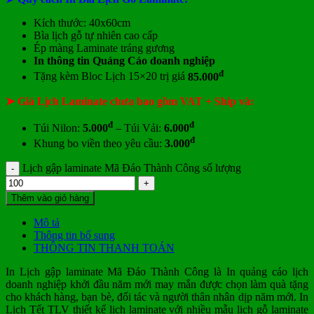
Kích thước: 40x60cm
Bìa lịch gỗ tự nhiên cao cấp
Ép màng Laminate tráng gương
In thông tin Quảng Cáo doanh nghiệp
đ
Tặng kèm Bloc Lịch 15×20 trị giá
85.000
➤ Giá Lịch Laminate chưa bao gồm
VAT + Ship và:
đ
đ
Túi Nilon:
5.000
– Túi Vải:
6.000
đ
Khung bo viền theo yêu cầu:
3.000
Lịch gập laminate Mã Đáo Thành Công số lượng
Thêm vào giỏ hàng
Mô tả
Thông tin bổ sung
THÔNG TIN THANH TOÁN
In Lịch gập laminate Mã Đáo Thành Công là In quảng cáo lịch
doanh nghiệp khởi đầu năm mới may mắn được chọn làm quà tặng
cho khách hàng, bạn bè, đối tác và người thân nhân dịp năm mới. In
Lịch Tết TLV thiết kế lịch laminate với nhiều mẫu lịch gỗ laminate