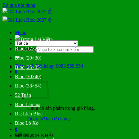
Bỏ qua nội dung
Menu
>
Bloc (17×24)
Tìm kiếm:
Bloc (20×30)
Tư vấn & Đặt hàng: 0983 559 554
Bloc (25×35)
0
Bloc (30×40)
Bloc (38×54)
52 Tuần
Bloc Lamina
Chưa có sản phẩm trong giỏ hàng.
Bìa Lịch Bloc
Quay trở lại cửa hàng
Bloc Lò Xo
0
Giỏ hàng
MẪU LỊCH KHÁC