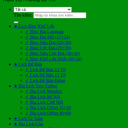
Tìm kiếm:
➤ Lịch Bloc Khổ Lớn
✓ Bloc Bìa Laminate
✓ Bloc Đại ĐB (17×24)
✓ Bloc Siêu Đại (20×30)
✓ Bloc Cực Đại (25×35)
✓ Bloc Siêu Cực Đại (30×40)
✓ Bloc Khổ Lớn Nhất (38×54)
➤ Lịch Để Bàn
✓ Lịch Để Bàn 13 Tờ
✓ Lịch Để Bàn 15 Tờ
✓ Lịch Để Bàn Đứng
➤ Bìa Lịch Treo Tường
✓ Bìa Lịch Metalize
✓ Bìa Lịch Bế Nổi
✓ Bìa Lịch Chữ Nổi
✓ Bìa Lịch Offset 35×50
✓ Bìa Lịch Offset 40×60
➤ Lịch 52 Tuần
➤ Bìa Lịch Gập