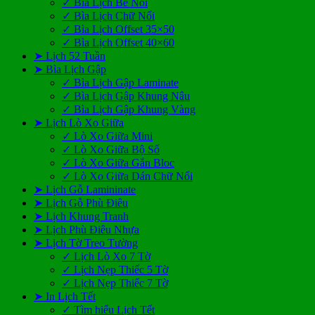
✓ Bìa Lịch Bế Nổi
✓ Bìa Lịch Chữ Nổi
✓ Bìa Lịch Offset 35×50
✓ Bìa Lịch Offset 40×60
➤ Lịch 52 Tuần
➤ Bìa Lịch Gập
✓ Bìa Lịch Gập Laminate
✓ Bìa Lịch Gập Khung Nâu
✓ Bìa Lịch Gập Khung Vàng
➤ Lịch Lò Xo Giữa
✓ Lò Xo Giữa Mini
✓ Lò Xo Giữa Bộ Số
✓ Lò Xo Giữa Gắn Bloc
✓ Lò Xo Giữa Dán Chữ Nổi
➤ Lịch Gỗ Lamininate
➤ Lịch Gỗ Phù Điêu
➤ Lịch Khung Tranh
➤ Lịch Phù Điêu Nhựa
➤ Lịch Tờ Treo Tường
✓ Lịch Lò Xo 7 Tờ
✓ Lịch Nẹp Thiếc 5 Tờ
✓ Lịch Nẹp Thiếc 7 Tờ
➤ In Lịch Tết
✓ Tìm hiểu Lịch Tết