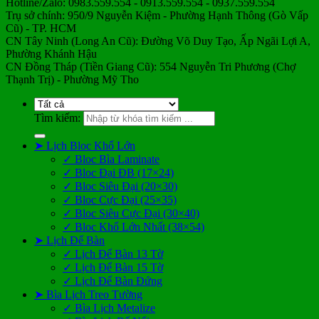
Hotline/Zalo: 0983.559.554 - 0913.559.554 - 0937.559.554
Trụ sở chính: 950/9 Nguyễn Kiệm - Phường Hạnh Thông (Gò Vấp
Cũ) - TP. HCM
CN Tây Ninh (Long An Cũ): Đường Võ Duy Tạo, Ấp Ngãi Lợi A,
Phường Khánh Hậu
CN Đồng Tháp (Tiền Giang Cũ): 554 Nguyễn Tri Phương (Chợ
Thạnh Trị) - Phường Mỹ Tho
Tìm kiếm:
➤ Lịch Bloc Khổ Lớn
✓ Bloc Bìa Laminate
✓ Bloc Đại ĐB (17×24)
✓ Bloc Siêu Đại (20×30)
✓ Bloc Cực Đại (25×35)
✓ Bloc Siêu Cực Đại (30×40)
✓ Bloc Khổ Lớn Nhất (38×54)
➤ Lịch Để Bàn
✓ Lịch Để Bàn 13 Tờ
✓ Lịch Để Bàn 15 Tờ
✓ Lịch Để Bàn Đứng
➤ Bìa Lịch Treo Tường
✓ Bìa Lịch Metalize