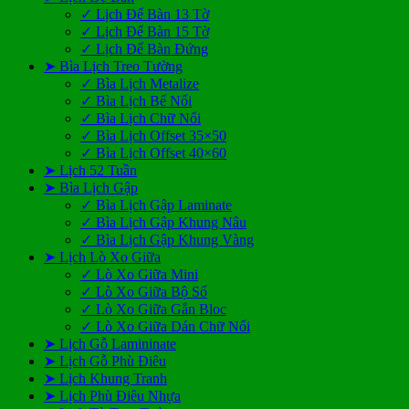
✓ Lịch Để Bàn 13 Tờ
✓ Lịch Để Bàn 15 Tờ
✓ Lịch Để Bàn Đứng
➤ Bìa Lịch Treo Tường
✓ Bìa Lịch Metalize
✓ Bìa Lịch Bế Nổi
✓ Bìa Lịch Chữ Nổi
✓ Bìa Lịch Offset 35×50
✓ Bìa Lịch Offset 40×60
➤ Lịch 52 Tuần
➤ Bìa Lịch Gập
✓ Bìa Lịch Gập Laminate
✓ Bìa Lịch Gập Khung Nâu
✓ Bìa Lịch Gập Khung Vàng
➤ Lịch Lò Xo Giữa
✓ Lò Xo Giữa Mini
✓ Lò Xo Giữa Bộ Số
✓ Lò Xo Giữa Gắn Bloc
✓ Lò Xo Giữa Dán Chữ Nổi
➤ Lịch Gỗ Lamininate
➤ Lịch Gỗ Phù Điêu
➤ Lịch Khung Tranh
➤ Lịch Phù Điêu Nhựa