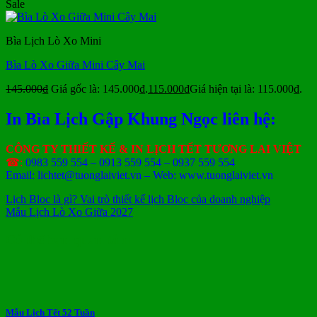
Sale
Bìa Lịch Lò Xo Mini
Bìa Lò Xo Giữa Mini Cây Mai
145.000
₫
Giá gốc là: 145.000₫.
115.000
₫
Giá hiện tại là: 115.000₫.
In Bìa Lịch Gập Khung Ngọc liên hệ:
CÔNG TY THIẾT KẾ & IN LỊCH TẾT TƯƠNG LAI VIỆT
☎:
0983 559 554 – 0913 559 554 – 0937 559 554
Email: lichtet@tuonglaiviet.vn – Web: www.tuonglaiviet.vn
Lịch Bloc là gì? Vai trò thiết kế lịch Bloc của doanh nghiệp
Mẫu Lịch Lò Xo Giữa 2027
Có thể bạn quan tâm
Mẫu Lịch Tết 52 Tuần