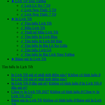
➤ Lịch Tờ Treo Tường
✓ Lịch Lò Xo 7 Tờ
✓ Lịch Nẹp Thiếc 5 Tờ
✓ Lịch Nẹp Thiếc 7 Tờ
➤ In Lịch Tết
✓ Tìm hiểu Lịch Tết
✓ Mẫu Lịch Tết
✓ Thiết kế Mẫu Lịch Tết
✓ Tìm hiểu In Lịch Bloc
✓ Tìm hiểu In Lịch Để Bàn
✓ Tìm hiểu In Bìa Lò Xo Giữa
✓ Tìm hiểu Lịch Gỗ
✓ Tìm hiểu In Bìa Lịch Treo Tường
➤ Bảng giá In Lịch Tết
Tìm hiểu In Lịch Tết
In Lịch Tết giá rẻ nhất thời điểm nào?
Không có bình luận
ở
In Lịch Tết giá rẻ nhất thời điểm nào?
In Lịch Tết ở đâu giá rẻ?
Không có bình luận
ở In Lịch Tết ở
đâu giá rẻ?
Công ty In Lịch Tết 2027
Không có bình luận
ở Công ty In
Lịch Tết 2027
Bảng giá In Lịch Tết
Không có bình luận
ở Bảng giá In Lịch
Tết