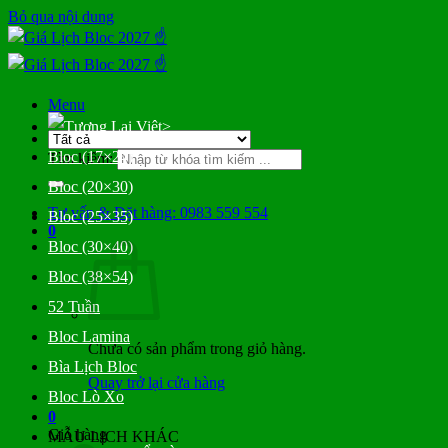
Bỏ qua nội dung
Menu
>
Bloc (17×24)
Tìm kiếm:
Bloc (20×30)
Tư vấn & Đặt hàng: 0983 559 554
Bloc (25×35)
0
Bloc (30×40)
Bloc (38×54)
52 Tuần
Bloc Lamina
Chưa có sản phẩm trong giỏ hàng.
Bìa Lịch Bloc
Quay trở lại cửa hàng
Bloc Lò Xo
0
Giỏ hàng
MẪU LỊCH KHÁC