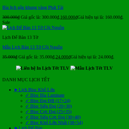
Bìa lịch gập khung vàng Phát Tài
300.000
₫
Giá gốc là: 300.000₫.
160.000
₫
Giá hiện tại là: 160.000₫.
Sale
Lịch Để Bàn 13 Tờ
Mẫu Lịch Bàn 13 Tờ Cội Nguồn
35.000
₫
Giá gốc là: 35.000₫.
24.000
₫
Giá hiện tại là: 24.000₫.
DANH MỤC LỊCH TẾT
➤ Lịch Bloc Khổ Lớn
✓ Bloc Bìa Laminate
✓ Bloc Đại ĐB (17×24)
✓ Bloc Siêu Đại (20×30)
✓ Bloc Cực Đại (25×35)
✓ Bloc Siêu Cực Đại (30×40)
✓ Bloc Khổ Lớn Nhất (38×54)
➤ Lịch Để Bàn