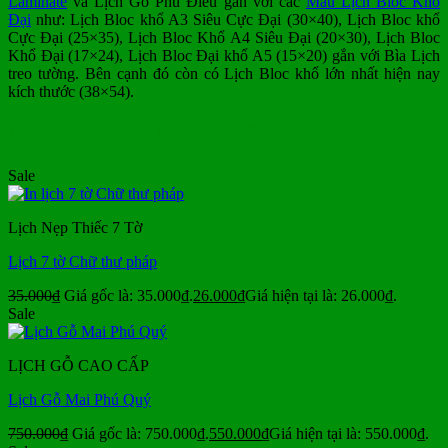
Laminate
và Lịch Gỗ Phù Điêu gắn với các
Mẫu Lịch Bloc Khổ
Đại
như: Lịch Bloc khổ A3 Siêu Cực Đại (30×40), Lịch Bloc khổ
Cực Đại (25×35), Lịch Bloc Khổ A4 Siêu Đại (20×30), Lịch Bloc
Khổ Đại (17×24), Lịch Bloc Đại khổ A5 (15×20) gắn với Bìa Lịch
treo tường. Bên cạnh đó còn có Lịch Bloc khổ lớn nhất hiện nay
kích thước (38×54).
Mẫu Lịch Tết Mua Nhiều
Sale
Lịch Nẹp Thiếc 7 Tờ
Lịch 7 tờ Chữ thư pháp
35.000
₫
Giá gốc là: 35.000₫.
26.000
₫
Giá hiện tại là: 26.000₫.
Sale
LỊCH GỖ CAO CẤP
Lịch Gỗ Mai Phú Quý
750.000
₫
Giá gốc là: 750.000₫.
550.000
₫
Giá hiện tại là: 550.000₫.