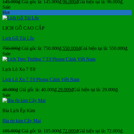
145.000
₫
Giá gốc là: 145.000₫.
96.000
₫
Giá hiện tại là: 96.000₫.
Sale
Hot
LỊCH GỖ CAO CẤP
Lịch Gỗ Tài Lộc
750.000
₫
Giá gốc là: 750.000₫.
550.000
₫
Giá hiện tại là: 550.000₫.
Sale
Lịch Lò Xo 7 Tờ
Lịch Lò Xo 7 Tờ Phong Cảnh Việt Nam
40.000
₫
Giá gốc là: 40.000₫.
29.000
₫
Giá hiện tại là: 29.000₫.
Sale
Bìa Lịch Ép Kim
Bìa ép kim Cây Mai
105.000
₫
Giá gốc là: 105.000₫.
72.000
₫
Giá hiện tại là: 72.000₫.