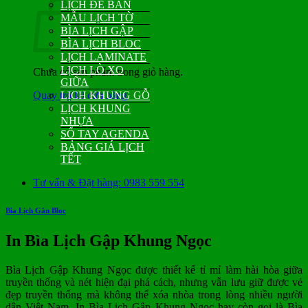
LỊCH ĐỂ BÀN
MẪU LỊCH TỜ
BÌA LỊCH GẬP
BÌA LỊCH BLOC
LỊCH LAMINATE
LỊCH LÒ XO
Chưa có sản phẩm trong giỏ hàng.
GIỮA
Quay trở lại cửa hàng
LỊCH KHUNG GỖ
LỊCH KHUNG
NHỰA
SỔ TAY AGENDA
BẢNG GIÁ LỊCH
TẾT
Tư vấn & Đặt hàng: 0983 559 554
Bìa Lịch Gắn Bloc
In Bìa Lịch Gập Khung Ngọc
Bìa Lịch Gập Khung Ngọc được thiết kế tỉ mỉ làm hài hòa giữa
truyền thống và nét hiện đại phá cách, nhưng vẫn lưu giữ được vẻ
đẹp truyền thống mà không thể xóa nhòa trong lòng nhiều người
dân Việt Nam. In Bìa Lịch Gập Khung Ngọc hay còn gọi là Bìa