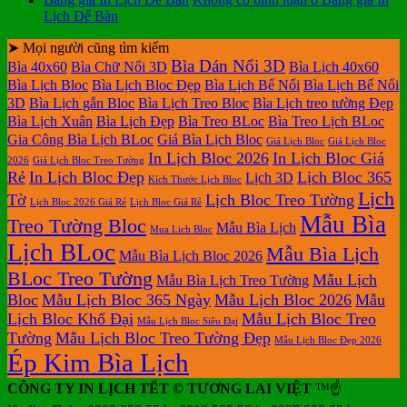
Lịch Để Bàn
➤ Mọi người cũng tìm kiếm
Bìa Dán Nổi 3D
Bìa 40x60
Bìa Chữ Nổi 3D
Bìa Lịch 40x60
Bìa Lịch Bloc
Bìa Lịch Bloc Đẹp
Bìa Lịch Bế Nổi
Bìa Lịch Bế Nổi
3D
Bìa Lịch gắn Bloc
Bìa Lịch Treo Bloc
Bìa Lịch treo tường Đẹp
Bìa Lịch Xuân
Bìa Lịch Đẹp
Bìa Treo BLoc
Bìa Treo Lịch BLoc
Gia Công Bìa Lịch BLoc
Giá Bìa Lịch Bloc
Giá Lịch Bloc
Giá Lịch Bloc
In Lịch Bloc 2026
In Lịch Bloc Giá
2026
Giá Lịch Bloc Treo Tường
Rẻ
In Lịch Bloc Đẹp
Lịch Bloc 365
Lịch 3D
Kích Thước Lịch Bloc
Lịch
Tờ
Lịch Bloc Treo Tường
Lịch Bloc 2026 Giá Rẻ
Lịch Bloc Giá Rẻ
Mẫu Bìa
Treo Tường Bloc
Mẫu Bìa Lịch
Mua Lich Bloc
Lịch BLoc
Mẫu Bìa Lịch
Mẫu Bìa Lịch Bloc 2026
BLoc Treo Tường
Mẫu Lịch
Mẫu Bìa Lịch Treo Tường
Bloc
Mẫu Lịch Bloc 365 Ngày
Mẫu Lịch Bloc 2026
Mẫu
Lịch Bloc Khổ Đại
Mẫu Lịch Bloc Treo
Mẫu Lịch Bloc Siêu Đại
Tường
Mẫu Lịch Bloc Treo Tường Đẹp
Mẫu Lịch Bloc Đẹp 2026
Ép Kim Bìa Lịch
CÔNG TY IN LỊCH TẾT © TƯƠNG LAI VIỆT
™☝️