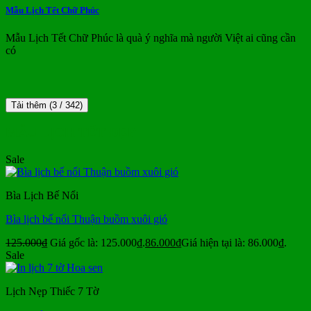
Mẫu Lịch Tết Chữ Phúc
Mẫu Lịch Tết Chữ Phúc là quà ý nghĩa mà người Việt ai cũng cần
có
Tải thêm
(
3
/ 342)
MẪU LỊCH TẾT ĐẸP
Sale
Bìa Lịch Bế Nổi
Bìa lịch bế nổi Thuận buồm xuôi gió
125.000
₫
Giá gốc là: 125.000₫.
86.000
₫
Giá hiện tại là: 86.000₫.
Sale
Lịch Nẹp Thiếc 7 Tờ