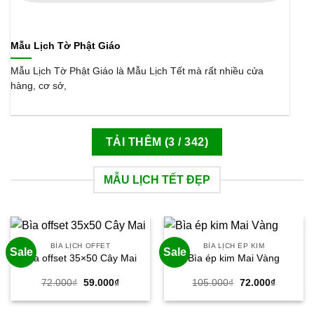
Mẫu Lịch Tờ Phật Giáo
Mẫu Lịch Tờ Phật Giáo là Mẫu Lịch Tết mà rất nhiều cửa
hàng, cơ sở,
TẢI THÊM
(
3
/ 342)
MẪU LỊCH TẾT ĐẸP
BÌA LỊCH OFFET
BÌA LỊCH ÉP KIM
Sale
Sale
Bìa offset 35×50 Cây Mai
Bìa ép kim Mai Vàng
Giá
Giá
Giá
Giá
72.000
₫
59.000
₫
105.000
₫
72.000
₫
gốc
hiện
gốc
hiện
là:
tại
là:
tại
72.000₫.
là:
105.000₫.
là: