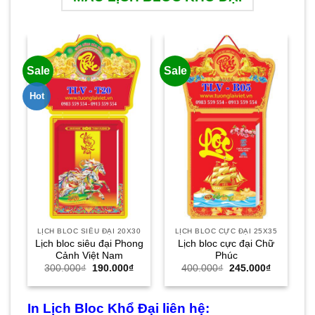
Sale
Sale
Sa
Hot
LỊCH BLOC SIÊU ĐẠI 20X30
LỊCH BLOC CỰC ĐẠI 25X35
Lịch bloc siêu đại Phong
Lịch bloc cực đại Chữ
Cảnh Việt Nam
Phúc
Giá
Giá
Giá
Giá
300.000
₫
190.000
₫
400.000
₫
245.000
₫
gốc
hiện
gốc
hiện
là:
tại
là:
tại
300.000₫.
là:
400.000₫.
là:
190.000₫.
245.000₫.
In Lịch Bloc Khổ Đại liên hệ: