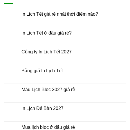
In Lịch Tết giá rẻ nhất thời điểm nào?
Không
có
bình
luận
In Lịch Tết ở đâu giá rẻ?
ở
In
Không
Lịch
có
Tết
bình
giá
luận
Công ty In Lịch Tết 2027
rẻ
ở
nhất
In
Không
thời
Lịch
có
điểm
Tết
bình
nào?
ở
luận
Bảng giá In Lịch Tết
đâu
ở
giá
Công
Không
rẻ?
ty
có
In
bình
Lịch
luận
Mẫu Lịch Bloc 2027 giá rẻ
Tết
ở
2027
Bảng
Không
giá
có
In
bình
Lịch
luận
In Lịch Để Bàn 2027
Tết
ở
Mẫu
Không
Lịch
có
Bloc
bình
2027
luận
Mua lịch bloc ở đâu giá rẻ
giá
ở