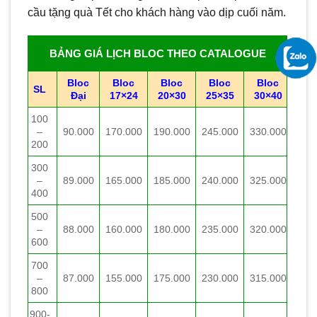
cầu tặng quà Tết cho khách hàng vào dịp cuối năm.
BẢNG GIÁ LỊCH BLOC THEO CATALOGUE
Bloc
Bloc
Bloc
Bloc
Bloc
SL
Đại
17×24
20×30
25×35
30×40
100
–
90.000
170.000
190.000
245.000
330.000
200
300
–
89.000
165.000
185.000
240.000
325.000
400
500
–
88.000
160.000
180.000
235.000
320.000
600
700
–
87.000
155.000
175.000
230.000
315.000
800
900-