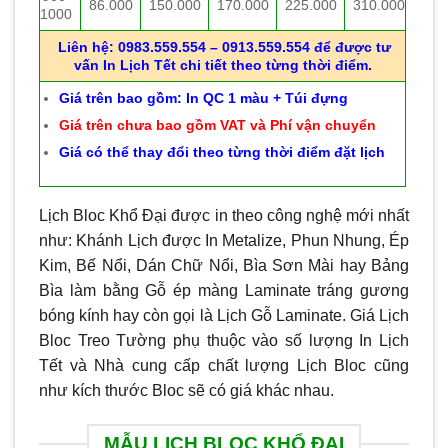
86.000
150.000
170.000
225.000
310.000
1000
Liên hệ: 0983.559.554 – 0913.559.554 để được tư
vấn In Lịch Tết chi tiết theo từng thời điểm.
Giá trên bao gồm: In QC 1 màu + Túi đựng
Giá trên chưa bao gồm VAT và Phí vận chuyển
Giá có thể thay đổi theo từng thời điểm đặt lịch
Lịch Bloc Khổ Đại được in theo công nghệ mới nhất
như: Khánh Lịch được In Metalize, Phun Nhung, Ép
Kim, Bế Nổi, Dán Chữ Nổi, Bìa Sơn Mài hay Bảng
Bìa làm bằng Gỗ ép màng Laminate tráng gương
bóng kính hay còn gọi là Lịch Gỗ Laminate. Giá Lịch
Bloc Treo Tường phụ thuộc vào số lượng In Lịch
Tết và Nhà cung cấp chất lượng Lịch Bloc cũng
như kích thước Bloc sẽ có giá khác nhau.
MẪU LỊCH BLOC KHỔ ĐẠI