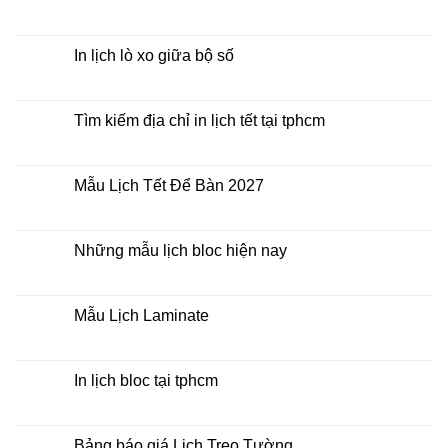
rẻ
In
Không
Lịch
có
Để
bình
Bàn
luận
In lịch lò xo giữa bộ số
2027
ở
Mua
Không
lịch
có
bloc
bình
ở
luận
Tìm kiếm địa chỉ in lịch tết tại tphcm
đâu
ở
giá
In
Không
rẻ
lịch
có
lò
bình
xo
luận
Mẫu Lịch Tết Để Bàn 2027
giữa
ở
bộ
Tìm
Không
số
kiếm
có
địa
bình
chỉ
luận
Những mẫu lịch bloc hiện nay
in
ở
lịch
Mẫu
Không
tết
Lịch
có
tại
Tết
bình
tphcm
Để
luận
Mẫu Lịch Laminate
Bàn
ở
2027
Những
Không
mẫu
có
lịch
bình
bloc
luận
In lịch bloc tại tphcm
hiện
ở
nay
Mẫu
Không
Lịch
có
Laminate
bình
luận
Bảng báo giá Lịch Treo Tường