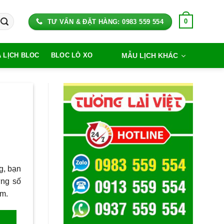
0
TƯ VẤN & ĐẶT HÀNG: 0983 559 554
MẪU LỊCH KHÁC
A LỊCH BLOC
BLOC LÒ XO
g, bạn
ừng số
ăm.