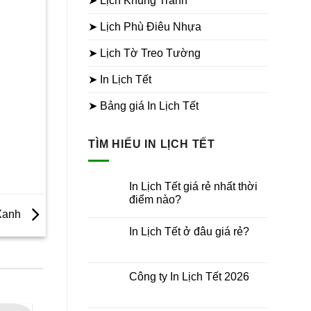
➤ Lịch Khung Tranh
190.000₫.
250.000₫.
l
➤ Lịch Phù Điêu Nhựa
➤ Lịch Tờ Treo Tường
➤ In Lịch Tết
➤ Bảng giá In Lịch Tết
TÌM HIỂU IN LỊCH TẾT
In Lịch Tết giá rẻ nhất thời
điểm nào?
 Xanh
Không
có
In Lịch Tết ở đâu giá rẻ?
bình
luận
Không
ở
có
In
bình
Lịch
luận
Công ty In Lịch Tết 2026
Tết
ở
giá
In
Không
rẻ
Lịch
có
nhất
Tết
bình