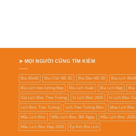
➤ MỌI NGƯỜI CŨNG TÌM KIẾM
Bìa 40x60
Bìa Chữ Nổi 3D
Bìa Dán Nổi 3D
Bìa Lịch 40x6
Bìa Lịch treo tường Đẹp
Bìa Lịch Xuân
Bìa Lịch Đẹp
Bìa
Giá Lịch Bloc Treo Tường
In Lịch Bloc 2026
In Lịch Bloc G
Lịch Bloc Treo Tường
Lịch Treo Tường Bloc
Mua Lich Bloc
Mẫu Lịch Bloc
Mẫu Lịch Bloc 365 Ngày
Mẫu Lịch Bloc 2026
Mẫu Lịch Bloc Đẹp 2026
Ép Kim Bìa Lịch