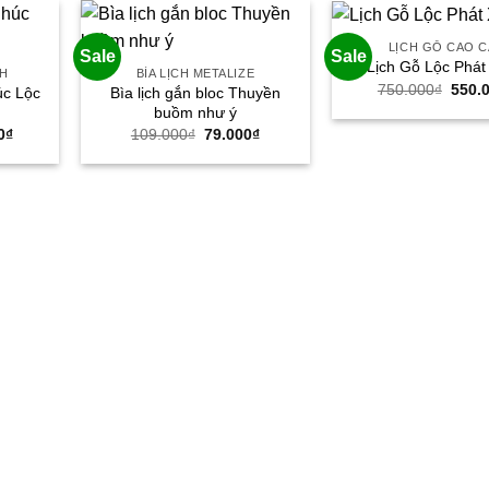
LỊCH GỖ CAO C
Sale
Sale
Lịch Gỗ Lộc Phát
NH
BÌA LỊCH METALIZE
Giá
750.000
₫
550.
úc Lộc
Bìa lịch gắn bloc Thuyền
gốc
buồm như ý
là:
Giá
Giá
Giá
750.0
0
₫
109.000
₫
79.000
₫
hiện
gốc
hiện
tại
là:
tại
0₫.
là:
109.000₫.
là:
350.000₫.
79.000₫.