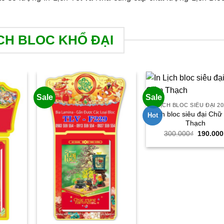
CH BLOC KHỔ ĐẠI
Sale
Sale
LỊCH BLOC SIÊU ĐẠI 2
Lịch bloc siêu đại Ch
Hot
Thạch
Giá
300.000
₫
190.000
gốc
là:
300.000