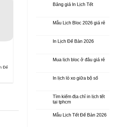
thời
ở
luận
Bảng giá In Lịch Tết
điểm
đâu
ở
nào?
giá
Công
Không
rẻ?
ty
có
In
bình
Lịch
luận
Mẫu Lịch Bloc 2026 giá rẻ
Tết
ở
2026
Bảng
Không
giá
có
In
bình
Lịch
luận
In Lịch Để Bàn 2026
Tết
ở
Mẫu
Không
Lịch
có
Bloc
bình
2026
luận
Mua lịch bloc ở đâu giá rẻ
giá
ở
rẻ
In
Không
ch Để
Lịch
có
Để
bình
Bàn
luận
In lịch lò xo giữa bộ số
2026
ở
Mua
Không
lịch
có
bloc
bình
ở
luận
Tìm kiếm địa chỉ in lịch tết
đâu
ở
tại tphcm
giá
In
rẻ
lịch
Không
lò
có
xo
Mẫu Lịch Tết Để Bàn 2026
bình
giữa
luận
bộ
Không
ở
số
có
Tìm