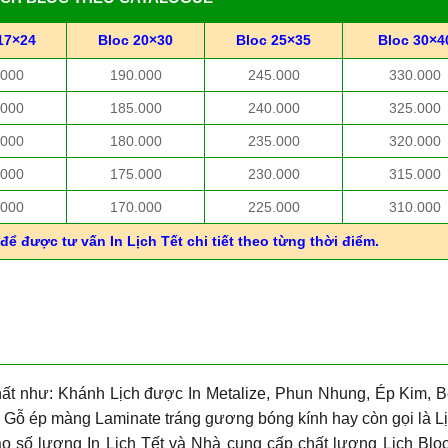
17×24
Bloc 20×30
Bloc 25×35
Bloc 30×4
.000
190.000
245.000
330.000
.000
185.000
240.000
325.000
.000
180.000
235.000
320.000
.000
175.000
230.000
315.000
.000
170.000
225.000
310.000
để được tư vấn In Lịch Tết chi tiết theo từng thời điểm.
ất như: Khánh Lịch được In Metalize, Phun Nhung, Ép Kim, B
Gỗ ép màng Laminate tráng gương bóng kính hay còn gọi là L
o số lượng In Lịch Tết và Nhà cung cấp chất lượng Lịch Blo