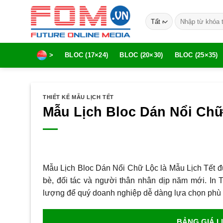
Bỏ
Tìm
qua
kiếm:
nội
dung
>
BLOC (17×24)
BLOC (20×30)
BLOC (25×35)
THIẾT KẾ MẪU LỊCH TẾT
Mẫu Lịch Bloc Dán Nổi Ch
Mẫu Lịch Bloc Dán Nổi Chữ Lộc là Mẫu Lịch Tết đư
bè, đối tác và người thân nhân dịp năm mới. In 
lượng để quý doanh nghiệp dễ dàng lựa chọn phù 
BẢNG GIÁ L