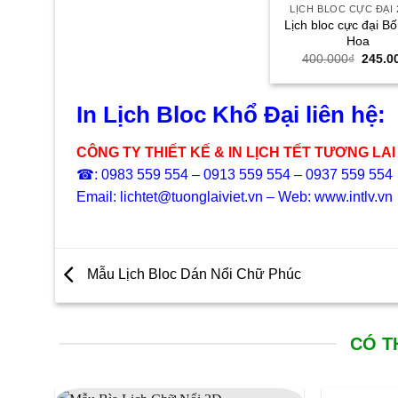
LỊCH BLOC CỰC ĐẠI 
Lịch bloc cực đại B
Hoa
Giá
400.000
₫
245.0
gốc
là:
400.0
In Lịch Bloc Khổ Đại liên hệ:
CÔNG TY THIẾT KẾ & IN LỊCH TẾT TƯƠNG LAI
☎: 0983 559 554 – 0913 559 554 – 0937 559 554
Email: lichtet@tuonglaiviet.vn – Web: www.intlv.vn
Mẫu Lịch Bloc Dán Nổi Chữ Phúc
CÓ T