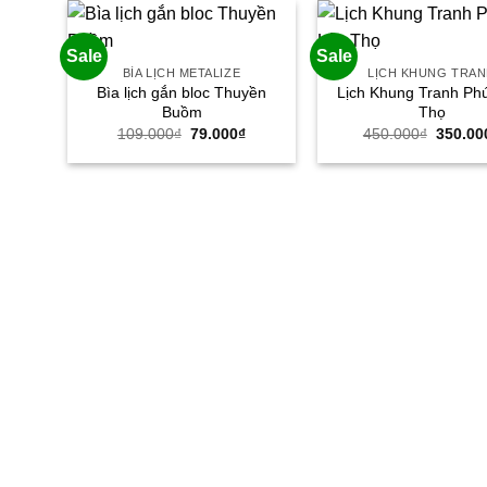
Sale
Sale
BÌA LỊCH METALIZE
LỊCH KHUNG TRA
Bìa lịch gắn bloc Thuyền
Lịch Khung Tranh Ph
Buồm
Thọ
Giá
Giá
Giá
109.000
₫
79.000
₫
450.000
₫
350.00
gốc
hiện
gốc
là:
tại
là:
109.000₫.
là:
450.00
79.000₫.