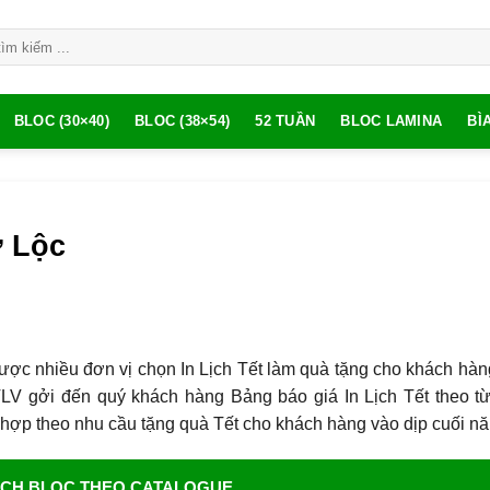
BLOC (30×40)
BLOC (38×54)
52 TUẦN
BLOC LAMINA
BÌ
ữ Lộc
ợc nhiều đơn vị chọn In Lịch Tết làm quà tặng cho khách hàn
TLV gởi đến quý khách hàng Bảng báo giá In Lịch Tết theo t
hợp theo nhu cầu tặng quà Tết cho khách hàng vào dịp cuối n
ỊCH BLOC THEO CATALOGUE