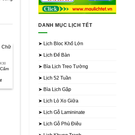
DANH MỤC LỊCH TẾT
➤ Lịch Bloc Khổ Lớn
➤ Lịch Để Bàn
Sale
Sale
0X30
➤ Bìa Lịch Treo Tường
ữ Cẩm
➤ Lịch 52 Tuần
Giá
₫
hiện
tại
➤ Bìa Lịch Gập
₫.
là:
190.000₫.
➤ Lịch Lò Xo Giữa
LỊCH BLOC SIÊU ĐẠI 20X30
LỊCH BLOC KHỔ ĐẠI (17X2
➤ Lịch Gỗ Lamininate
Lịch bloc đại đặc biệt K
Lịch bloc siêu đại Chữ Lộc
Xuân Đại Cát
Giá
Giá
300.000
₫
190.000
₫
➤ Lịch Gỗ Phù Điêu
gốc
hiện
Giá
250.000
₫
155.000
₫
là:
tại
gốc
h
300.000₫.
là:
là:
t