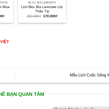
25X35
BLOC BÌA LAMINATE
ốn Mùa
Lịch Bloc Bìa Laminate Lộc
Thần Tài
Giá
Giá
Giá
00
₫
250.000
₫
170.000
₫
hiện
gốc
hiện
tại
là:
tại
00₫.
là:
250.000₫.
là:
245.000₫.
170.000₫.
 VIỆT
Mẫu Lịch Cuộc Sống
HỂ BẠN QUAN TÂM