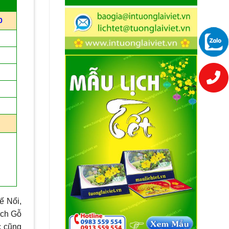
0
ế Nổi,
ịch Gỗ
c cũng