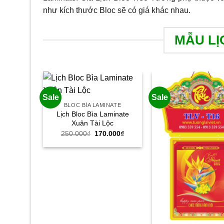
như kích thước Bloc sẽ có giá khác nhau.
MẪU LỊ
Sale
Sale
BLOC BÌA LAMINATE
Lịch Bloc Bìa Laminate
Xuân Tài Lộc
Giá
Giá
250.000
₫
170.000
₫
gốc
hiện
là:
tại
250.000₫.
là:
170.000₫.