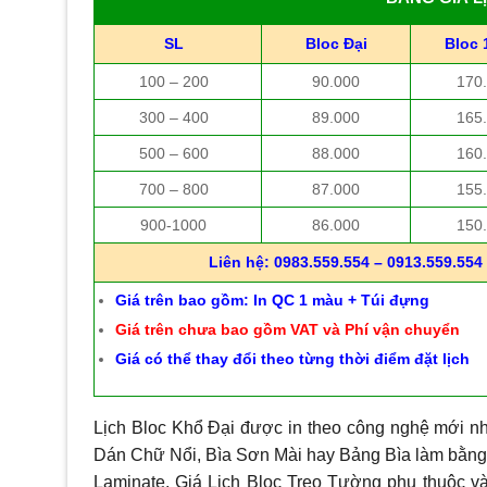
SL
Bloc Đại
Bloc 
100 – 200
90.000
170
300 – 400
89.000
165
500 – 600
88.000
160
700 – 800
87.000
155
900-1000
86.000
150
Liên hệ: 0983.559.554 – 0913.559.554 
Giá trên bao gồm: In QC 1 màu + Túi đựng
Giá trên chưa bao gồm VAT và Phí vận chuyển
Giá có thể thay đổi theo từng thời điểm đặt lịch
Lịch Bloc Khổ Đại được in theo công nghệ mới nh
Dán Chữ Nổi, Bìa Sơn Mài hay Bảng Bìa làm bằng 
Laminate. Giá Lịch Bloc Treo Tường phụ thuộc và