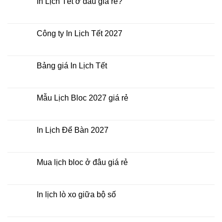
In Lịch Tết ở đâu giá rẻ?
ở
In
Không
Lịch
có
Tết
bình
giá
luận
Công ty In Lịch Tết 2027
rẻ
ở
nhất
In
Không
thời
Lịch
có
điểm
Tết
bình
nào?
ở
luận
Bảng giá In Lịch Tết
đâu
ở
giá
Công
Không
rẻ?
ty
có
In
bình
Lịch
luận
Mẫu Lịch Bloc 2027 giá rẻ
Tết
ở
2027
Bảng
Không
giá
có
In
bình
Lịch
luận
In Lịch Để Bàn 2027
Tết
ở
Mẫu
Không
Lịch
có
Bloc
bình
2027
luận
Mua lịch bloc ở đâu giá rẻ
giá
ở
rẻ
In
Không
Lịch
có
Để
bình
Bàn
luận
In lịch lò xo giữa bộ số
2027
ở
Mua
Không
lịch
có
bloc
bình