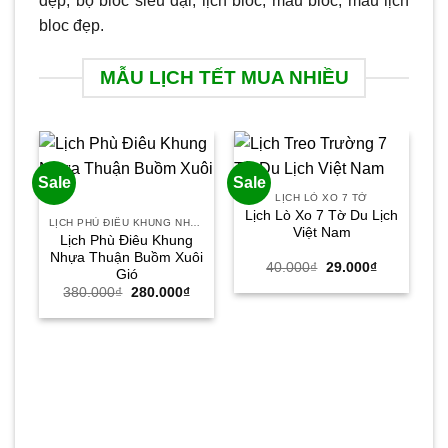
đẹp, bộ bloc siêu đại, lịch bloc, mẫu bloc, mẫu lịch
bloc đẹp.
MẪU LỊCH TẾT MUA NHIỀU
Sale
Sale
Sa
LỊCH LÒ XO 7 TỜ
Lịch Lò Xo 7 Tờ Du Lịch
LỊCH PHÙ ĐIÊU KHUNG NHỰA
Việt Nam
Lịch Phù Điêu Khung
Nhựa Thuận Buồm Xuôi
Giá
Giá
40.000
₫
29.000
₫
Gió
gốc
hiện
Giá
Giá
380.000
₫
280.000
₫
là:
tại
gốc
hiện
40.000₫.
là:
là:
tại
29.000₫.
380.000₫.
là:
280.000₫.
C