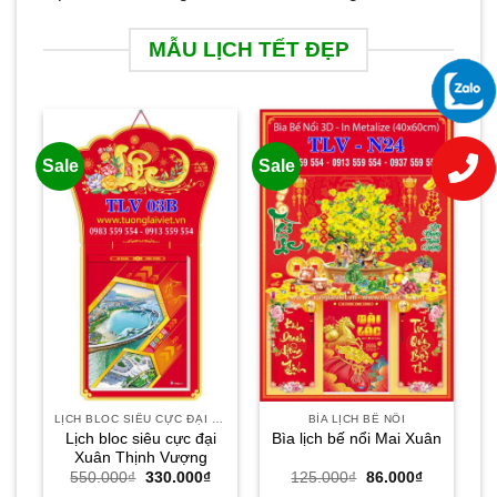
MẪU LỊCH TẾT ĐẸP
Sale
Sale
LỊCH BLOC SIÊU CỰC ĐẠI 30X40
BÌA LỊCH BẾ NỔI
Lịch bloc siêu cực đại
Bìa lịch bế nổi Mai Xuân
Xuân Thịnh Vượng
Giá
Giá
Giá
Giá
550.000
₫
330.000
₫
125.000
₫
86.000
₫
gốc
hiện
gốc
hiện