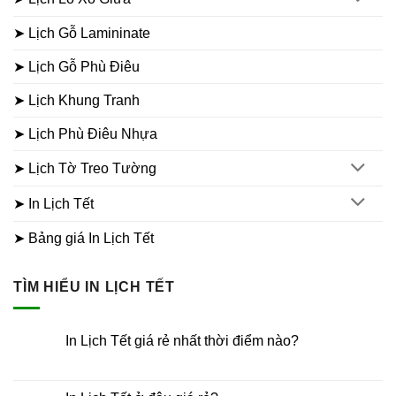
➤ Lịch Gỗ Lamininate
➤ Lịch Gỗ Phù Điêu
➤ Lịch Khung Tranh
➤ Lịch Phù Điêu Nhựa
➤ Lịch Tờ Treo Tường
➤ In Lịch Tết
➤ Bảng giá In Lịch Tết
TÌM HIỂU IN LỊCH TẾT
In Lịch Tết giá rẻ nhất thời điểm nào?
Không
có
bình
luận