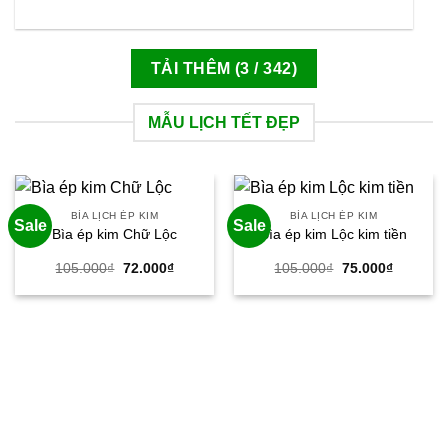
TẢI THÊM
(
3
/ 342)
MẪU LỊCH TẾT ĐẸP
BÌA LỊCH ÉP KIM
BÌA LỊCH ÉP KIM
Sale
Sale
Bìa ép kim Chữ Lộc
Bìa ép kim Lộc kim tiền
Giá
Giá
Giá
Giá
105.000
₫
72.000
₫
105.000
₫
75.000
₫
gốc
hiện
gốc
hiện
là:
tại
là:
tại
105.000₫.
là:
105.000₫.
là:
72.000₫.
75.000₫.