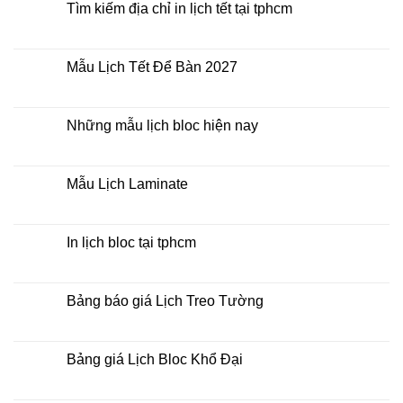
ở
luận
Tìm kiếm địa chỉ in lịch tết tại tphcm
đâu
ở
giá
In
Không
rẻ
lịch
có
lò
bình
xo
luận
Mẫu Lịch Tết Để Bàn 2027
giữa
ở
bộ
Tìm
Không
số
kiếm
có
địa
bình
chỉ
luận
Những mẫu lịch bloc hiện nay
in
ở
lịch
Mẫu
Không
tết
Lịch
có
tại
Tết
bình
tphcm
Để
luận
Mẫu Lịch Laminate
Bàn
ở
2027
Những
Không
mẫu
có
lịch
bình
bloc
luận
In lịch bloc tại tphcm
hiện
ở
nay
Mẫu
Không
Lịch
có
Laminate
bình
luận
Bảng báo giá Lịch Treo Tường
ở
In
Không
lịch
có
bloc
bình
tại
luận
Bảng giá Lịch Bloc Khổ Đại
tphcm
ở
Bảng
Không
báo
có
giá
bình