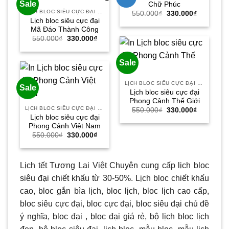
Sale
Chữ Phúc
LỊCH BLOC SIÊU CỰC ĐẠI 30X40
Giá
Giá
550.000
₫
330.000
₫
gốc
hiện
Lịch bloc siêu cực đại
là:
tại
Mã Đáo Thành Công
550.000₫.
là:
Giá
Giá
550.000
₫
330.000
₫
330.000₫.
gốc
hiện
là:
tại
550.000₫.
là:
Sale
330.000₫.
LỊCH BLOC SIÊU CỰC ĐẠI 30X40
Sale
Lịch bloc siêu cực đại
Phong Cảnh Thế Giới
LỊCH BLOC SIÊU CỰC ĐẠI 30X40
Giá
Giá
550.000
₫
330.000
₫
gốc
hiện
Lịch bloc siêu cực đại
là:
tại
Phong Cảnh Việt Nam
550.000₫.
là:
Giá
Giá
550.000
₫
330.000
₫
330.000₫.
gốc
hiện
là:
tại
550.000₫.
là:
330.000₫.
Lịch tết Tương Lai Việt Chuyên cung cấp lịch bloc
siêu đại chiết khấu từ 30-50%. Lịch bloc chiết khấu
cao, bloc gắn bìa lịch, bloc lịch, bloc lịch cao cấp,
bloc siêu cực đại, bloc cực đại, bloc siêu đại chủ đề
ý nghĩa, bloc đại , bloc đại giá rẻ, bộ lịch bloc lịch