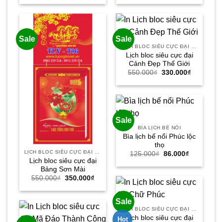
là:
tại
là:
tại
550.000₫.
là:
125.000₫.
là:
330.000₫.
86.000₫.
Sale
Sale
LỊCH BLOC SIÊU CỰC ĐẠI 30X40
Lịch bloc siêu cực đại
Cảnh Đẹp Thế Giới
Giá
Giá
550.000
₫
330.000
₫
gốc
hiện
là:
tại
550.000₫.
là:
330.000₫.
Sale
BÌA LỊCH BẾ NỔI
Bìa lịch bế nổi Phúc lộc
thọ
LỊCH BLOC SIÊU CỰC ĐẠI 30X40
Giá
Giá
125.000
₫
86.000
₫
gốc
hiện
Lịch bloc siêu cực đại
là:
tại
Bảng Sơn Mài
125.000₫.
là:
Giá
Giá
550.000
₫
350.000
₫
86.000₫.
gốc
hiện
là:
tại
550.000₫.
là:
Sale
350.000₫.
LỊCH BLOC SIÊU CỰC ĐẠI 30X40
Lịch bloc siêu cực đại
Hot