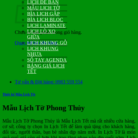
LỊCH ĐỂ BÀN
MẪU LỊCH TỜ
BÌA LỊCH GẬP
BÌA LỊCH BLOC
LỊCH LAMINATE
LỊCH LÒ XO
Chưa có sản phẩm trong giỏ hàng.
GIỮA
Quay trở lại cửa hàng
LỊCH KHUNG GỖ
LỊCH KHUNG
NHỰA
SỔ TAY AGENDA
BẢNG GIÁ LỊCH
TẾT
Tư vấn & Đặt hàng: 0983 559 554
Thiết kế Mẫu Lịch Tết
Mẫu Lịch Tờ Phong Thủy
Mẫu Lịch Tờ Phong Thủy là Mẫu Lịch Tết mà rất nhiều cửa hàng,
cơ sở, công ty chọn In Lịch Tết để làm quà tặng cho khách hàng,
đối tác, người thân, bạn bè nhân dịp năm mới. In Lịch Tờ là món
quà quý giá còn gì hơn khi trao tặng nhau vào dịp cuối năm. Lịch