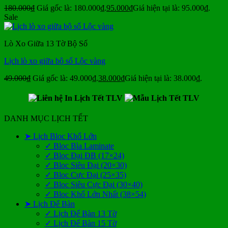
180.000
₫
Giá gốc là: 180.000₫.
95.000
₫
Giá hiện tại là: 95.000₫.
Sale
Lò Xo Giữa 13 Tờ Bộ Số
Lịch lò xo giữa bộ số Lộc vàng
49.000
₫
Giá gốc là: 49.000₫.
38.000
₫
Giá hiện tại là: 38.000₫.
DANH MỤC LỊCH TẾT
➤ Lịch Bloc Khổ Lớn
✓ Bloc Bìa Laminate
✓ Bloc Đại ĐB (17×24)
✓ Bloc Siêu Đại (20×30)
✓ Bloc Cực Đại (25×35)
✓ Bloc Siêu Cực Đại (30×40)
✓ Bloc Khổ Lớn Nhất (38×54)
➤ Lịch Để Bàn
✓ Lịch Để Bàn 13 Tờ
✓ Lịch Để Bàn 15 Tờ