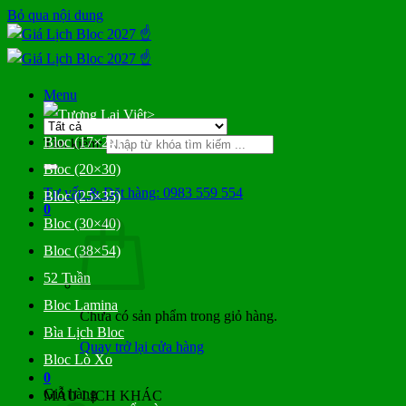
Bỏ qua nội dung
Menu
>
Bloc (17×24)
Tìm kiếm:
Bloc (20×30)
Tư vấn & Đặt hàng: 0983 559 554
Bloc (25×35)
0
Bloc (30×40)
Bloc (38×54)
52 Tuần
Bloc Lamina
Chưa có sản phẩm trong giỏ hàng.
Bìa Lịch Bloc
Quay trở lại cửa hàng
Bloc Lò Xo
0
Giỏ hàng
MẪU LỊCH KHÁC