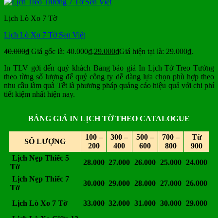
Lịch Lò Xo 7 Tờ
Lịch Lò Xo 7 Tờ Sen Việt
40.000
₫
Giá gốc là: 40.000₫.
29.000
₫
Giá hiện tại là: 29.000₫.
In TLV gởi đến quý khách Bảng báo giá In Lịch Tờ Treo Tường
theo từng số lượng để quý công ty dễ dàng lựa chọn phù hợp theo
nhu cầu làm quà Tết là phương pháp quảng cáo hiệu quả với chi phí
tiết kiệm nhất hiện nay.
BẢNG GIÁ IN LỊCH TỜ THEO CATALOGUE
100 –
300 –
500 –
700 –
Từ
SỐ LƯỢNG
200
400
600
800
900
Lịch Nẹp Thiếc 5
28.000
27.000
26.000
25.000
24.000
Tờ
Lịch Nẹp Thiếc 7
30.000
29.000
28.000
27.000
26.000
Tờ
Lịch Lò Xo 7 Tờ
33.000
32.000
31.000
30.000
29.000