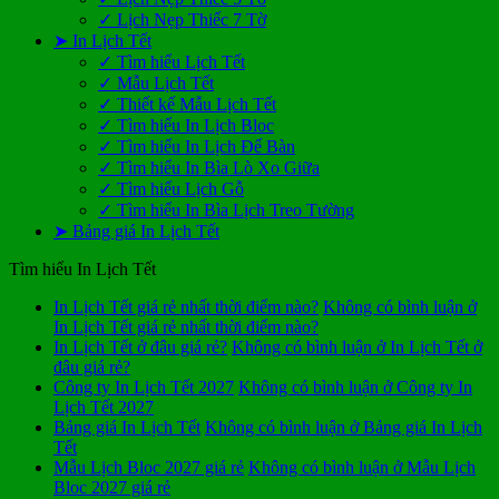
✓ Lịch Nẹp Thiếc 7 Tờ
➤ In Lịch Tết
✓ Tìm hiểu Lịch Tết
✓ Mẫu Lịch Tết
✓ Thiết kế Mẫu Lịch Tết
✓ Tìm hiểu In Lịch Bloc
✓ Tìm hiểu In Lịch Để Bàn
✓ Tìm hiểu In Bìa Lò Xo Giữa
✓ Tìm hiểu Lịch Gỗ
✓ Tìm hiểu In Bìa Lịch Treo Tường
➤ Bảng giá In Lịch Tết
Tìm hiểu In Lịch Tết
In Lịch Tết giá rẻ nhất thời điểm nào?
Không có bình luận
ở
In Lịch Tết giá rẻ nhất thời điểm nào?
In Lịch Tết ở đâu giá rẻ?
Không có bình luận
ở In Lịch Tết ở
đâu giá rẻ?
Công ty In Lịch Tết 2027
Không có bình luận
ở Công ty In
Lịch Tết 2027
Bảng giá In Lịch Tết
Không có bình luận
ở Bảng giá In Lịch
Tết
Mẫu Lịch Bloc 2027 giá rẻ
Không có bình luận
ở Mẫu Lịch
Bloc 2027 giá rẻ