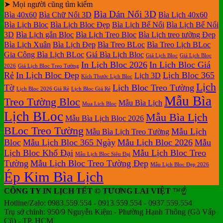
➤ Mọi người cũng tìm kiếm
Bìa Dán Nổi 3D
Bìa 40x60
Bìa Chữ Nổi 3D
Bìa Lịch 40x60
Bìa Lịch Bloc
Bìa Lịch Bloc Đẹp
Bìa Lịch Bế Nổi
Bìa Lịch Bế Nổi
3D
Bìa Lịch gắn Bloc
Bìa Lịch Treo Bloc
Bìa Lịch treo tường Đẹp
Bìa Lịch Xuân
Bìa Lịch Đẹp
Bìa Treo BLoc
Bìa Treo Lịch BLoc
Gia Công Bìa Lịch BLoc
Giá Bìa Lịch Bloc
Giá Lịch Bloc
Giá Lịch Bloc
In Lịch Bloc 2026
In Lịch Bloc Giá
2026
Giá Lịch Bloc Treo Tường
Rẻ
In Lịch Bloc Đẹp
Lịch Bloc 365
Lịch 3D
Kích Thước Lịch Bloc
Lịch
Tờ
Lịch Bloc Treo Tường
Lịch Bloc 2026 Giá Rẻ
Lịch Bloc Giá Rẻ
Mẫu Bìa
Treo Tường Bloc
Mẫu Bìa Lịch
Mua Lich Bloc
Lịch BLoc
Mẫu Bìa Lịch
Mẫu Bìa Lịch Bloc 2026
BLoc Treo Tường
Mẫu Lịch
Mẫu Bìa Lịch Treo Tường
Bloc
Mẫu Lịch Bloc 365 Ngày
Mẫu Lịch Bloc 2026
Mẫu
Lịch Bloc Khổ Đại
Mẫu Lịch Bloc Treo
Mẫu Lịch Bloc Siêu Đại
Tường
Mẫu Lịch Bloc Treo Tường Đẹp
Mẫu Lịch Bloc Đẹp 2026
Ép Kim Bìa Lịch
CÔNG TY IN LỊCH TẾT © TƯƠNG LAI VIỆT
™☝️
Hotline/Zalo: 0983.559.554 - 0913.559.554 - 0937.559.554
Trụ sở chính: 950/9 Nguyễn Kiệm - Phường Hạnh Thông (Gò Vấp
Cũ) - TP. HCM