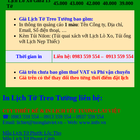
Lịch Lò Xo Giữa 13
45.000
43.000
42.000
40.000
39.000
Tờ
Giá Lịch Tờ Treo Tường bao gồm:
In thông tin quảng cáo
1 màu
: Tên Công ty, Địa chỉ,
Email, Số điện thoại, …
Kèm Túi Nilon: (Túi quai xách với Lịch Lò Xo, Túi ống
với Lịch Nẹp Thiếc)
Thời gian in
Liên hệ: 0983 559 554 – 0913 559 554
Giá trên chưa bao gồm thuế VAT và Phí vận chuyển
Giá trên có thể thay đổi theo từng thời điểm đặt lịch
In Lịch Tờ Treo Tường liên hệ:
CTY THIẾT KẾ & IN LỊCH TẾT TƯƠNG LAI VIỆT
☎: 0983 559 554 – 0913 559 554 – 0937 559 554
Email: lichtet@tuonglaiviet.vn – Web: www.intlv.vn
Mẫu Lịch Tờ Phước Lộc Thọ
Mẫu Lịch Tờ Phong Cảnh