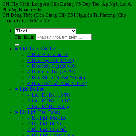
CN Tây Ninh (Long An Cũ): Đường Võ Duy Tạo, Ấp Ngãi Lợi A,
Phường Khánh Hậu
CN Đồng Tháp (Tiền Giang Cũ): 554 Nguyễn Tri Phương (Chợ
Thạnh Trị) - Phường Mỹ Tho
Tìm kiếm:
➤ Lịch Bloc Khổ Lớn
✓ Bloc Bìa Laminate
✓ Bloc Đại ĐB (17×24)
✓ Bloc Siêu Đại (20×30)
✓ Bloc Cực Đại (25×35)
✓ Bloc Siêu Cực Đại (30×40)
✓ Bloc Khổ Lớn Nhất (38×54)
➤ Lịch Để Bàn
✓ Lịch Để Bàn 13 Tờ
✓ Lịch Để Bàn 15 Tờ
✓ Lịch Để Bàn Đứng
➤ Bìa Lịch Treo Tường
✓ Bìa Lịch Metalize
✓ Bìa Lịch Bế Nổi
✓ Bìa Lịch Chữ Nổi
✓ Bìa Lịch Offset 35×50