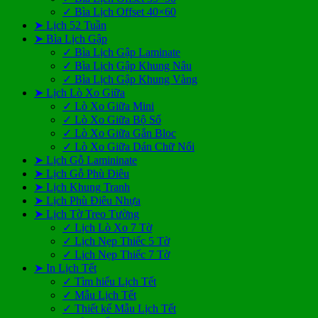
✓ Bìa Lịch Offset 40×60
➤ Lịch 52 Tuần
➤ Bìa Lịch Gập
✓ Bìa Lịch Gập Laminate
✓ Bìa Lịch Gập Khung Nâu
✓ Bìa Lịch Gập Khung Vàng
➤ Lịch Lò Xo Giữa
✓ Lò Xo Giữa Mini
✓ Lò Xo Giữa Bộ Số
✓ Lò Xo Giữa Gắn Bloc
✓ Lò Xo Giữa Dán Chữ Nổi
➤ Lịch Gỗ Lamininate
➤ Lịch Gỗ Phù Điêu
➤ Lịch Khung Tranh
➤ Lịch Phù Điêu Nhựa
➤ Lịch Tờ Treo Tường
✓ Lịch Lò Xo 7 Tờ
✓ Lịch Nẹp Thiếc 5 Tờ
✓ Lịch Nẹp Thiếc 7 Tờ
➤ In Lịch Tết
✓ Tìm hiểu Lịch Tết
✓ Mẫu Lịch Tết
✓ Thiết kế Mẫu Lịch Tết