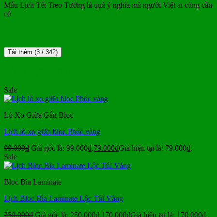
Mẫu Lịch Tết Treo Tường là quà ý nghĩa mà người Việt ai cũng cần
có
Tải thêm
(
3
/ 342)
MẪU LỊCH TẾT ĐẸP
Sale
Lò Xo Giữa Gắn Bloc
Lịch lò xo giữa bloc Phúc vàng
99.000
₫
Giá gốc là: 99.000₫.
79.000
₫
Giá hiện tại là: 79.000₫.
Sale
Bloc Bìa Laminate
Lịch Bloc Bìa Laminate Lộc Túi Vàng
250.000
₫
Giá gốc là: 250.000₫.
170.000
₫
Giá hiện tại là: 170.000₫.