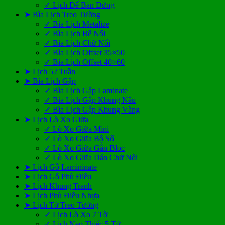
✓ Lịch Để Bàn Đứng
➤ Bìa Lịch Treo Tường
✓ Bìa Lịch Metalize
✓ Bìa Lịch Bế Nổi
✓ Bìa Lịch Chữ Nổi
✓ Bìa Lịch Offset 35×50
✓ Bìa Lịch Offset 40×60
➤ Lịch 52 Tuần
➤ Bìa Lịch Gập
✓ Bìa Lịch Gập Laminate
✓ Bìa Lịch Gập Khung Nâu
✓ Bìa Lịch Gập Khung Vàng
➤ Lịch Lò Xo Giữa
✓ Lò Xo Giữa Mini
✓ Lò Xo Giữa Bộ Số
✓ Lò Xo Giữa Gắn Bloc
✓ Lò Xo Giữa Dán Chữ Nổi
➤ Lịch Gỗ Lamininate
➤ Lịch Gỗ Phù Điêu
➤ Lịch Khung Tranh
➤ Lịch Phù Điêu Nhựa
➤ Lịch Tờ Treo Tường
✓ Lịch Lò Xo 7 Tờ
✓ Lịch Nẹp Thiếc 5 Tờ