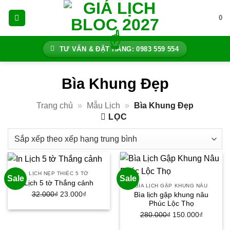
Bỏ
0
qua
nội
dung
TƯ VẤN & ĐẶT HÀNG: 0983 559 554
Bìa Khung Đẹp
Trang chủ
»
Mẫu Lịch
»
Bìa Khung Đẹp
LỌC
LỊCH NẸP THIẾC 5 TỜ
Sale
Sale
Lịch 5 tờ Thắng cảnh
BÌA LỊCH GẬP KHUNG NÂU
32.000
₫
Giá
23.000
₫
Giá
Bìa lịch gập khung nâu
Phúc Lộc Thọ
gốc
hiện
280.000
₫
Giá
150.000
₫
Giá
là:
tại
gốc
hiện
32.000₫.
là: