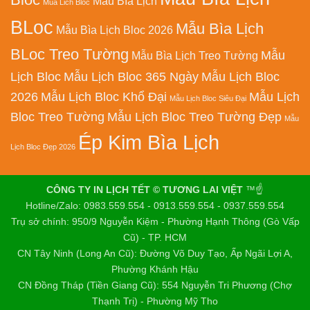
Mẫu Bìa Lịch
Mua Lich Bloc
BLoc
Mẫu Bìa Lịch
Mẫu Bìa Lịch Bloc 2026
BLoc Treo Tường
Mẫu
Mẫu Bìa Lịch Treo Tường
Lịch Bloc
Mẫu Lịch Bloc 365 Ngày
Mẫu Lịch Bloc
2026
Mẫu Lịch Bloc Khổ Đại
Mẫu Lịch
Mẫu Lịch Bloc Siêu Đại
Bloc Treo Tường
Mẫu Lịch Bloc Treo Tường Đẹp
Mẫu
Ép Kim Bìa Lịch
Lịch Bloc Đẹp 2026
CÔNG TY IN LỊCH TẾT © TƯƠNG LAI VIỆT
™☝️
Hotline/Zalo: 0983.559.554 - 0913.559.554 - 0937.559.554
Trụ sở chính: 950/9 Nguyễn Kiệm - Phường Hạnh Thông (Gò Vấp
Cũ) - TP. HCM
CN Tây Ninh (Long An Cũ): Đường Võ Duy Tạo, Ấp Ngãi Lợi A,
Phường Khánh Hậu
CN Đồng Tháp (Tiền Giang Cũ): 554 Nguyễn Tri Phương (Chợ
Thạnh Trị) - Phường Mỹ Tho