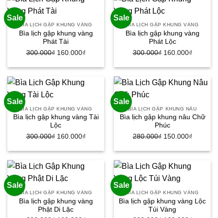
140.000₫.
130.000
Sale
Sale
BÌA LỊCH GẬP KHUNG VÀNG
BÌA LỊCH GẬP KHUNG VÀNG
Bìa lịch gập khung vàng
Bìa lịch gập khung vàng
Phát Tài
Phát Lộc
300.000
₫
Giá
160.000
₫
Giá
300.000
₫
Giá
160.000
₫
Giá
gốc
hiện
gốc
hiện
là:
tại
là:
tại
300.000₫.
là:
300.000₫.
là:
160.000₫.
160.000
Sale
Sale
BÌA LỊCH GẬP KHUNG VÀNG
BÌA LỊCH GẬP KHUNG NÂU
Bìa lịch gập khung vàng Tài
Bìa lịch gập khung nâu Chữ
Lộc
Phúc
300.000
₫
Giá
160.000
₫
Giá
280.000
₫
Giá
150.000
₫
Giá
gốc
hiện
gốc
hiện
là:
tại
là:
tại
300.000₫.
là:
280.000₫.
là:
160.000₫.
150.000
Sale
Sale
BÌA LỊCH GẬP KHUNG VÀNG
BÌA LỊCH GẬP KHUNG VÀNG
Bìa lịch gập khung vàng
Bìa lịch gập khung vàng Lộc
Phật Di Lặc
Túi Vàng