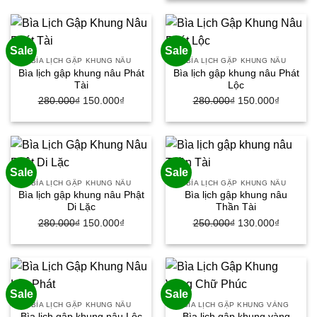
là:
tại
23.000₫.
280.000₫.
là:
150.000
Sale
Sale
BÌA LỊCH GẬP KHUNG NÂU
BÌA LỊCH GẬP KHUNG NÂU
Bìa lịch gập khung nâu Phát
Bìa lịch gập khung nâu Phát
Tài
Lộc
280.000
₫
Giá
150.000
₫
Giá
280.000
₫
Giá
150.000
₫
Giá
gốc
hiện
gốc
hiện
là:
tại
là:
tại
280.000₫.
là:
280.000₫.
là:
150.000₫.
150.000
Sale
Sale
BÌA LỊCH GẬP KHUNG NÂU
BÌA LỊCH GẬP KHUNG NÂU
Bìa lịch gập khung nâu Phật
Bìa lịch gập khung nâu
Di Lặc
Thần Tài
280.000
₫
Giá
150.000
₫
Giá
250.000
₫
Giá
130.000
₫
Giá
gốc
hiện
gốc
hiện
là:
tại
là:
tại
280.000₫.
là:
250.000₫.
là:
150.000₫.
130.000
Sale
Sale
BÌA LỊCH GẬP KHUNG NÂU
BÌA LỊCH GẬP KHUNG VÀNG
Bìa lịch gập khung nâu Lộc
Bìa lịch gập khung vàng