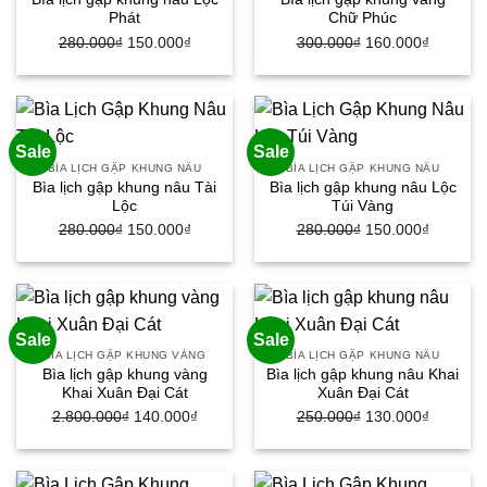
Phát
Chữ Phúc
280.000
₫
Giá
150.000
₫
Giá
300.000
₫
Giá
160.000
₫
Giá
gốc
hiện
gốc
hiện
là:
tại
là:
tại
280.000₫.
là:
300.000₫.
là:
150.000₫.
160.000
Sale
Sale
BÌA LỊCH GẬP KHUNG NÂU
BÌA LỊCH GẬP KHUNG NÂU
Bìa lịch gập khung nâu Tài
Bìa lịch gập khung nâu Lộc
Lộc
Túi Vàng
280.000
₫
Giá
150.000
₫
Giá
280.000
₫
Giá
150.000
₫
Giá
gốc
hiện
gốc
hiện
là:
tại
là:
tại
280.000₫.
là:
280.000₫.
là:
150.000₫.
150.000
Sale
Sale
BÌA LỊCH GẬP KHUNG VÀNG
BÌA LỊCH GẬP KHUNG NÂU
Bìa lịch gập khung vàng
Bìa lịch gập khung nâu Khai
Khai Xuân Đại Cát
Xuân Đại Cát
2.800.000
₫
Giá
140.000
₫
Giá
250.000
₫
Giá
130.000
₫
Giá
gốc
hiện
gốc
hiện
là:
tại
là:
tại
2.800.000₫.
là:
250.000₫.
là: