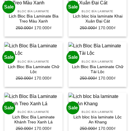
170.000₫.
170.000
Sale
Sale
BLOC BÌA LAMINATE
BLOC BÌA LAMINATE
Lịch Bloc Bìa Laminate Bìa
Lịch bloc bìa laminate Khai
Treo Màu Xanh
Xuân Đại Cát
250.000
₫
Giá
170.000
₫
Giá
250.000
₫
Giá
170.000
₫
Giá
gốc
hiện
gốc
hiện
là:
tại
là:
tại
250.000₫.
là:
250.000₫.
là:
170.000₫.
170.000
Sale
Sale
BLOC BÌA LAMINATE
BLOC BÌA LAMINATE
Lịch Bloc Bìa Laminate Chữ
Lịch Bloc Bìa Laminate Chữ
Lộc
Tài Lộc
250.000
₫
Giá
170.000
₫
Giá
250.000
₫
Giá
170.000
₫
Giá
gốc
hiện
gốc
hiện
là:
tại
là:
tại
250.000₫.
là:
250.000₫.
là:
170.000₫.
170.000
Sale
Sale
BLOC BÌA LAMINATE
BLOC BÌA LAMINATE
Lịch Bloc Bìa Laminate
Lịch bloc bìa laminate Lộc
Khánh Treo Xanh Lá
An Khang
250.000
₫
Giá
170.000
₫
Giá
250.000
₫
Giá
170.000
₫
Giá