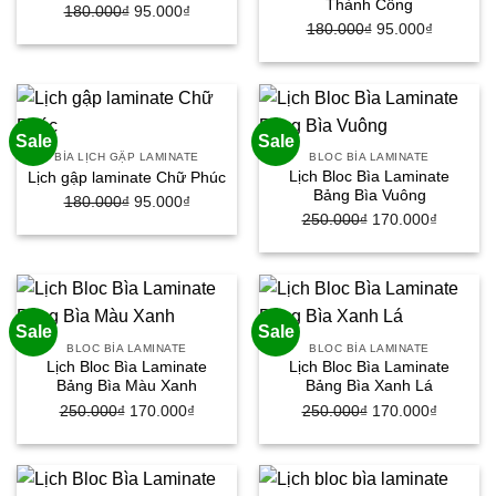
Thành Công
180.000
₫
Giá
95.000
₫
Giá
180.000
₫
Giá
95.000
₫
Giá
gốc
hiện
gốc
hiện
là:
tại
là:
tại
180.000₫.
là:
180.000₫.
là:
95.000₫.
95.000₫.
Sale
Sale
BÌA LỊCH GẬP LAMINATE
BLOC BÌA LAMINATE
Lịch Bloc Bìa Laminate
Lịch gập laminate Chữ Phúc
Bảng Bìa Vuông
180.000
₫
Giá
95.000
₫
Giá
250.000
₫
Giá
170.000
₫
Giá
gốc
hiện
gốc
hiện
là:
tại
là:
tại
180.000₫.
là:
250.000₫.
là:
95.000₫.
170.000
Sale
Sale
BLOC BÌA LAMINATE
BLOC BÌA LAMINATE
Lịch Bloc Bìa Laminate
Lịch Bloc Bìa Laminate
Bảng Bìa Màu Xanh
Bảng Bìa Xanh Lá
250.000
₫
Giá
170.000
₫
Giá
250.000
₫
Giá
170.000
₫
Giá
gốc
hiện
gốc
hiện
là:
tại
là:
tại
250.000₫.
là:
250.000₫.
là: