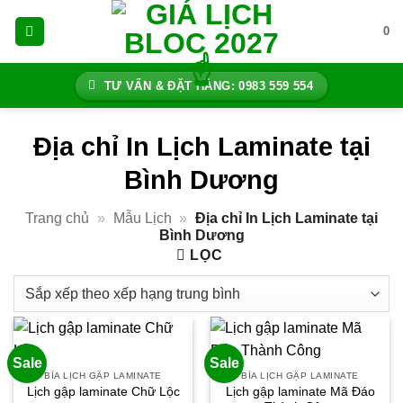
Bỏ
0
qua
nội
dung
TƯ VẤN & ĐẶT HÀNG: 0983 559 554
Địa chỉ In Lịch Laminate tại
Bình Dương
Trang chủ
»
Mẫu Lịch
»
Địa chỉ In Lịch Laminate tại
Bình Dương
LỌC
Sale
Sale
BÌA LỊCH GẬP LAMINATE
BÌA LỊCH GẬP LAMINATE
Lịch gập laminate Mã Đáo
Lịch gập laminate Chữ Lộc