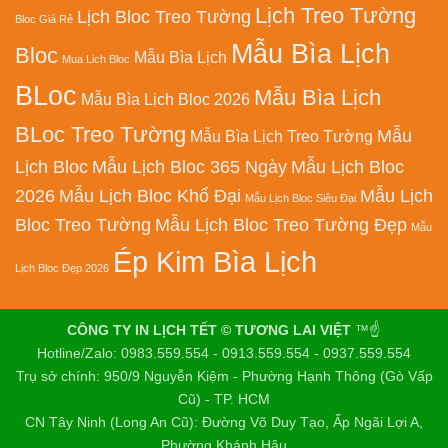
Lịch Treo Tường
Lịch Bloc Treo Tường
Bloc Giá Rẻ
Mẫu Bìa Lịch
Bloc
Mẫu Bìa Lịch
Mua Lich Bloc
BLoc
Mẫu Bìa Lịch
Mẫu Bìa Lịch Bloc 2026
BLoc Treo Tường
Mẫu
Mẫu Bìa Lịch Treo Tường
Lịch Bloc
Mẫu Lịch Bloc 365 Ngày
Mẫu Lịch Bloc
2026
Mẫu Lịch Bloc Khổ Đại
Mẫu Lịch
Mẫu Lịch Bloc Siêu Đại
Bloc Treo Tường
Mẫu Lịch Bloc Treo Tường Đẹp
Mẫu
Ép Kim Bìa Lịch
Lịch Bloc Đẹp 2026
CÔNG TY IN LỊCH TẾT © TƯƠNG LAI VIỆT
™☝️
Hotline/Zalo: 0983.559.554 - 0913.559.554 - 0937.559.554
Trụ sở chính: 950/9 Nguyễn Kiệm - Phường Hạnh Thông (Gò Vấp
Cũ) - TP. HCM
CN Tây Ninh (Long An Cũ): Đường Võ Duy Tạo, Ấp Ngãi Lợi A,
Phường Khánh Hậu