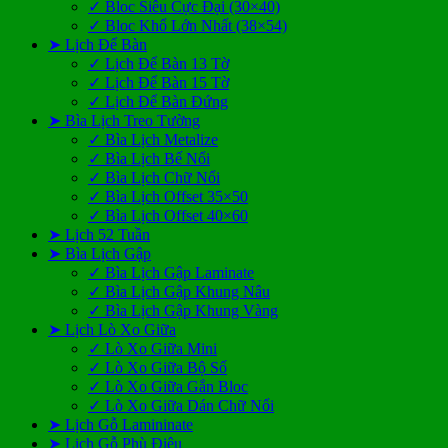
✓ Bloc Siêu Cực Đại (30×40)
✓ Bloc Khổ Lớn Nhất (38×54)
➤ Lịch Để Bàn
✓ Lịch Để Bàn 13 Tờ
✓ Lịch Để Bàn 15 Tờ
✓ Lịch Để Bàn Đứng
➤ Bìa Lịch Treo Tường
✓ Bìa Lịch Metalize
✓ Bìa Lịch Bế Nổi
✓ Bìa Lịch Chữ Nổi
✓ Bìa Lịch Offset 35×50
✓ Bìa Lịch Offset 40×60
➤ Lịch 52 Tuần
➤ Bìa Lịch Gập
✓ Bìa Lịch Gập Laminate
✓ Bìa Lịch Gập Khung Nâu
✓ Bìa Lịch Gập Khung Vàng
➤ Lịch Lò Xo Giữa
✓ Lò Xo Giữa Mini
✓ Lò Xo Giữa Bộ Số
✓ Lò Xo Giữa Gắn Bloc
✓ Lò Xo Giữa Dán Chữ Nổi
➤ Lịch Gỗ Lamininate
➤ Lịch Gỗ Phù Điêu