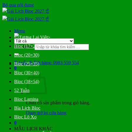
Bỏ qua nội dung
Menu
>
Bloc (17×24)
Tìm kiếm:
Bloc (20×30)
Tư vấn & Đặt hàng: 0983 559 554
Bloc (25×35)
0
Bloc (30×40)
Bloc (38×54)
52 Tuần
Bloc Lamina
Chưa có sản phẩm trong giỏ hàng.
Bìa Lịch Bloc
Quay trở lại cửa hàng
Bloc Lò Xo
0
MẪU LỊCH KHÁC