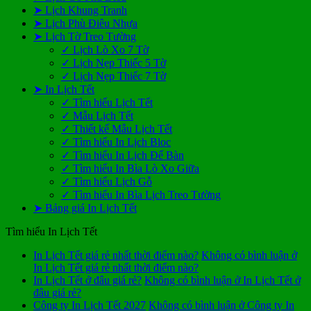
➤ Lịch Khung Tranh
➤ Lịch Phù Điêu Nhựa
➤ Lịch Tờ Treo Tường
✓ Lịch Lò Xo 7 Tờ
✓ Lịch Nẹp Thiếc 5 Tờ
✓ Lịch Nẹp Thiếc 7 Tờ
➤ In Lịch Tết
✓ Tìm hiểu Lịch Tết
✓ Mẫu Lịch Tết
✓ Thiết kế Mẫu Lịch Tết
✓ Tìm hiểu In Lịch Bloc
✓ Tìm hiểu In Lịch Để Bàn
✓ Tìm hiểu In Bìa Lò Xo Giữa
✓ Tìm hiểu Lịch Gỗ
✓ Tìm hiểu In Bìa Lịch Treo Tường
➤ Bảng giá In Lịch Tết
Tìm hiểu In Lịch Tết
In Lịch Tết giá rẻ nhất thời điểm nào?
Không có bình luận
ở
In Lịch Tết giá rẻ nhất thời điểm nào?
In Lịch Tết ở đâu giá rẻ?
Không có bình luận
ở In Lịch Tết ở
đâu giá rẻ?
Công ty In Lịch Tết 2027
Không có bình luận
ở Công ty In