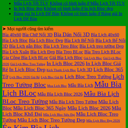
Mẫu Lịch Tết TLV
Không có bình luận
ở Mẫu Lịch Tết TLV
In lịch Bloc đẹp
Không có bình luận
ở In lịch Bloc đẹp
Bảng giá In Lịch Để Bàn
Không có bình luận
ở Bảng giá In
Lịch Để Bàn
➤ Mọi người cũng tìm kiếm
Bìa Dán Nổi 3D
Bìa 40x60
Bìa Chữ Nổi 3D
Bìa Lịch 40x60
Bìa Lịch Bloc
Bìa Lịch Bloc Đẹp
Bìa Lịch Bế Nổi
Bìa Lịch Bế Nổi
3D
Bìa Lịch gắn Bloc
Bìa Lịch Treo Bloc
Bìa Lịch treo tường Đẹp
Bìa Lịch Xuân
Bìa Lịch Đẹp
Bìa Treo BLoc
Bìa Treo Lịch BLoc
Gia Công Bìa Lịch BLoc
Giá Bìa Lịch Bloc
Giá Lịch Bloc
Giá Lịch Bloc
In Lịch Bloc 2026
In Lịch Bloc Giá
2026
Giá Lịch Bloc Treo Tường
Rẻ
In Lịch Bloc Đẹp
Lịch Bloc 365
Lịch 3D
Kích Thước Lịch Bloc
Lịch
Tờ
Lịch Bloc Treo Tường
Lịch Bloc 2026 Giá Rẻ
Lịch Bloc Giá Rẻ
Mẫu Bìa
Treo Tường Bloc
Mẫu Bìa Lịch
Mua Lich Bloc
Lịch BLoc
Mẫu Bìa Lịch
Mẫu Bìa Lịch Bloc 2026
BLoc Treo Tường
Mẫu Lịch
Mẫu Bìa Lịch Treo Tường
Bloc
Mẫu Lịch Bloc 365 Ngày
Mẫu Lịch Bloc 2026
Mẫu
Lịch Bloc Khổ Đại
Mẫu Lịch Bloc Treo
Mẫu Lịch Bloc Siêu Đại
Tường
Mẫu Lịch Bloc Treo Tường Đẹp
Mẫu Lịch Bloc Đẹp 2026
Ép Kim Bìa Lịch