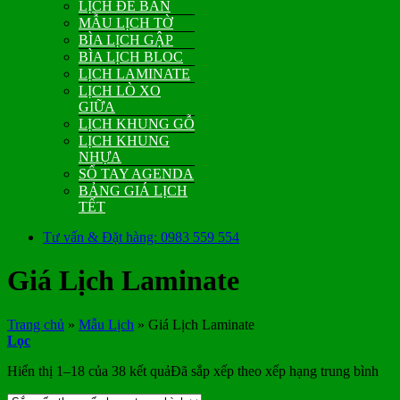
LỊCH ĐỂ BÀN
MẪU LỊCH TỜ
BÌA LỊCH GẬP
BÌA LỊCH BLOC
LỊCH LAMINATE
LỊCH LÒ XO
GIỮA
LỊCH KHUNG GỖ
LỊCH KHUNG
NHỰA
SỔ TAY AGENDA
BẢNG GIÁ LỊCH
TẾT
Tư vấn & Đặt hàng: 0983 559 554
Giá Lịch Laminate
Trang chủ
»
Mẫu Lịch
»
Giá Lịch Laminate
Lọc
Hiển thị 1–18 của 38 kết quả
Đã sắp xếp theo xếp hạng trung bình