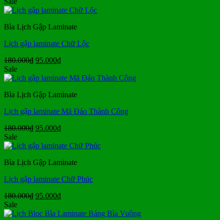
Sale
theo
xếp
hạng
Bìa Lịch Gập Laminate
trung
bình
Lịch gập laminate Chữ Lộc
Giá
Giá
180.000
₫
95.000
₫
gốc
hiện
Sale
là:
tại
180.000₫.
là:
Bìa Lịch Gập Laminate
95.000₫.
Lịch gập laminate Mã Đáo Thành Công
Giá
Giá
180.000
₫
95.000
₫
gốc
hiện
Sale
là:
tại
180.000₫.
là:
Bìa Lịch Gập Laminate
95.000₫.
Lịch gập laminate Chữ Phúc
Giá
Giá
180.000
₫
95.000
₫
gốc
hiện
Sale
là:
tại