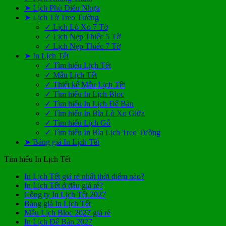
➤ Lịch Phù Điêu Nhựa
➤ Lịch Tờ Treo Tường
✓ Lịch Lò Xo 7 Tờ
✓ Lịch Nẹp Thiếc 5 Tờ
✓ Lịch Nẹp Thiếc 7 Tờ
➤ In Lịch Tết
✓ Tìm hiểu Lịch Tết
✓ Mẫu Lịch Tết
✓ Thiết kế Mẫu Lịch Tết
✓ Tìm hiểu In Lịch Bloc
✓ Tìm hiểu In Lịch Để Bàn
✓ Tìm hiểu In Bìa Lò Xo Giữa
✓ Tìm hiểu Lịch Gỗ
✓ Tìm hiểu In Bìa Lịch Treo Tường
➤ Bảng giá In Lịch Tết
Tìm hiểu In Lịch Tết
Không
In Lịch Tết giá rẻ nhất thời điểm nào?
Không
có
In Lịch Tết ở đâu giá rẻ?
có
Không
bình
Công ty In Lịch Tết 2027
Không
bình
có
luận
Bảng giá In Lịch Tết
ở
có
luận
bình
Không
Mẫu Lịch Bloc 2027 giá rẻ
ở
In
bình
Không
luận
có
In Lịch Để Bàn 2027