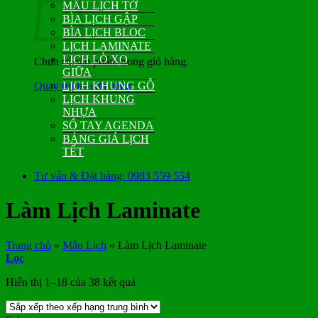
MẪU LỊCH TỜ
BÌA LỊCH GẬP
BÌA LỊCH BLOC
LỊCH LAMINATE
LỊCH LÒ XO
Chưa có sản phẩm trong giỏ hàng.
GIỮA
Quay trở lại cửa hàng
LỊCH KHUNG GỖ
LỊCH KHUNG
NHỰA
SỔ TAY AGENDA
BẢNG GIÁ LỊCH
TẾT
Tư vấn & Đặt hàng: 0983 559 554
Làm Lịch Laminate
Trang chủ
»
Mẫu Lịch
»
Làm Lịch Laminate
Lọc
Đã
Hiển thị 1–18 của 38 kết quả
sắp
xếp