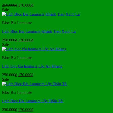
Giá
Giá
250.000
₫
170.000
₫
gốc
hiện
Sale
là:
tại
250.000₫.
là:
Bloc Bìa Laminate
170.000₫.
Lịch Bloc Bìa Laminate Khánh Treo Xanh Lá
Giá
Giá
250.000
₫
170.000
₫
gốc
hiện
Sale
là:
tại
250.000₫.
là:
Bloc Bìa Laminate
170.000₫.
Lịch bloc bìa laminate Lộc An Khang
Giá
Giá
250.000
₫
170.000
₫
gốc
hiện
Sale
là:
tại
250.000₫.
là:
Bloc Bìa Laminate
170.000₫.
Lịch Bloc Bìa Laminate Lộc Thần Tài
Giá
Giá
250.000
₫
170.000
₫