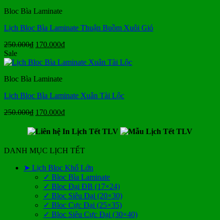
250.000₫.
là:
Bloc Bìa Laminate
170.000₫.
Lịch Bloc Bìa Laminate Thuận Buồm Xuôi Gió
Giá
Giá
250.000
₫
170.000
₫
gốc
hiện
Sale
là:
tại
250.000₫.
là:
Bloc Bìa Laminate
170.000₫.
Lịch Bloc Bìa Laminate Xuân Tài Lộc
Giá
Giá
250.000
₫
170.000
₫
gốc
hiện
là:
tại
250.000₫.
là:
170.000₫.
DANH MỤC LỊCH TẾT
➤ Lịch Bloc Khổ Lớn
✓ Bloc Bìa Laminate
✓ Bloc Đại ĐB (17×24)
✓ Bloc Siêu Đại (20×30)
✓ Bloc Cực Đại (25×35)
✓ Bloc Siêu Cực Đại (30×40)