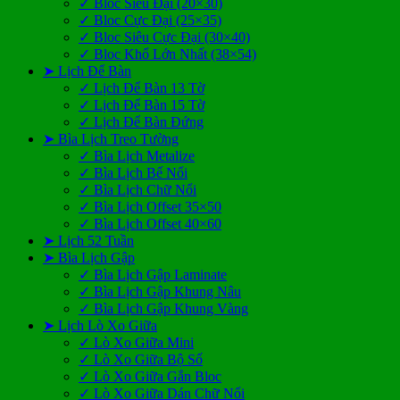
✓ Bloc Siêu Đại (20×30)
✓ Bloc Cực Đại (25×35)
✓ Bloc Siêu Cực Đại (30×40)
✓ Bloc Khổ Lớn Nhất (38×54)
➤ Lịch Để Bàn
✓ Lịch Để Bàn 13 Tờ
✓ Lịch Để Bàn 15 Tờ
✓ Lịch Để Bàn Đứng
➤ Bìa Lịch Treo Tường
✓ Bìa Lịch Metalize
✓ Bìa Lịch Bế Nổi
✓ Bìa Lịch Chữ Nổi
✓ Bìa Lịch Offset 35×50
✓ Bìa Lịch Offset 40×60
➤ Lịch 52 Tuần
➤ Bìa Lịch Gập
✓ Bìa Lịch Gập Laminate
✓ Bìa Lịch Gập Khung Nâu
✓ Bìa Lịch Gập Khung Vàng
➤ Lịch Lò Xo Giữa
✓ Lò Xo Giữa Mini
✓ Lò Xo Giữa Bộ Số
✓ Lò Xo Giữa Gắn Bloc
✓ Lò Xo Giữa Dán Chữ Nổi