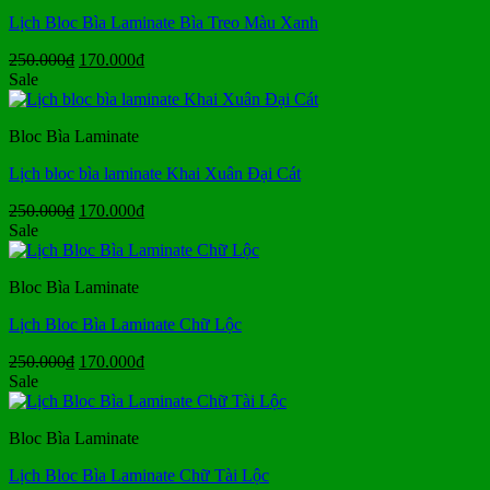
Lịch Bloc Bìa Laminate Bìa Treo Màu Xanh
Giá
Giá
250.000
₫
170.000
₫
gốc
hiện
Sale
là:
tại
250.000₫.
là:
Bloc Bìa Laminate
170.000₫.
Lịch bloc bìa laminate Khai Xuân Đại Cát
Giá
Giá
250.000
₫
170.000
₫
gốc
hiện
Sale
là:
tại
250.000₫.
là:
Bloc Bìa Laminate
170.000₫.
Lịch Bloc Bìa Laminate Chữ Lộc
Giá
Giá
250.000
₫
170.000
₫
gốc
hiện
Sale
là:
tại
250.000₫.
là:
Bloc Bìa Laminate
170.000₫.
Lịch Bloc Bìa Laminate Chữ Tài Lộc