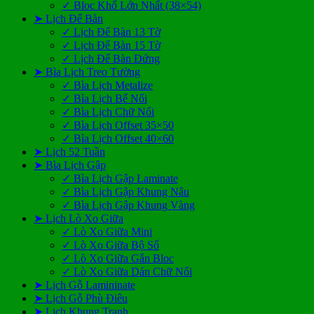
✓ Bloc Khổ Lớn Nhất (38×54)
➤ Lịch Để Bàn
✓ Lịch Để Bàn 13 Tờ
✓ Lịch Để Bàn 15 Tờ
✓ Lịch Để Bàn Đứng
➤ Bìa Lịch Treo Tường
✓ Bìa Lịch Metalize
✓ Bìa Lịch Bế Nổi
✓ Bìa Lịch Chữ Nổi
✓ Bìa Lịch Offset 35×50
✓ Bìa Lịch Offset 40×60
➤ Lịch 52 Tuần
➤ Bìa Lịch Gập
✓ Bìa Lịch Gập Laminate
✓ Bìa Lịch Gập Khung Nâu
✓ Bìa Lịch Gập Khung Vàng
➤ Lịch Lò Xo Giữa
✓ Lò Xo Giữa Mini
✓ Lò Xo Giữa Bộ Số
✓ Lò Xo Giữa Gắn Bloc
✓ Lò Xo Giữa Dán Chữ Nổi
➤ Lịch Gỗ Lamininate
➤ Lịch Gỗ Phù Điêu
➤ Lịch Khung Tranh