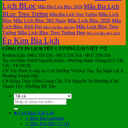
Lịch BLoc
Mẫu Bìa Lịch
Mẫu Bìa Lịch Bloc 2026
BLoc Treo Tường
Mẫu Lịch
Mẫu Bìa Lịch Treo Tường
Bloc
Mẫu Lịch Bloc 365 Ngày
Mẫu Lịch Bloc 2026
Mẫu
Lịch Bloc Khổ Đại
Mẫu Lịch Bloc Treo
Mẫu Lịch Bloc Siêu Đại
Tường
Mẫu Lịch Bloc Treo Tường Đẹp
Mẫu Lịch Bloc Đẹp 2026
Ép Kim Bìa Lịch
CÔNG TY IN LỊCH TẾT © TƯƠNG LAI VIỆT
™☝️
Hotline/Zalo: 0983.559.554 - 0913.559.554 - 0937.559.554
Trụ sở chính: 950/9 Nguyễn Kiệm - Phường Hạnh Thông (Gò Vấp
Cũ) - TP. HCM
CN Tây Ninh (Long An Cũ): Đường Võ Duy Tạo, Ấp Ngãi Lợi A,
Phường Khánh Hậu
CN Đồng Tháp (Tiền Giang Cũ): 554 Nguyễn Tri Phương (Chợ
Thạnh Trị) - Phường Mỹ Tho
Tìm
kiếm:
➤ Lịch Bloc Khổ Lớn
✓ Bloc Bìa Laminate
✓ Bloc Đại ĐB (17×24)