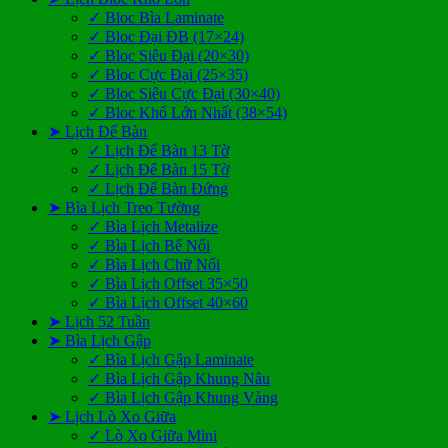
✓ Bloc Bìa Laminate
✓ Bloc Đại ĐB (17×24)
✓ Bloc Siêu Đại (20×30)
✓ Bloc Cực Đại (25×35)
✓ Bloc Siêu Cực Đại (30×40)
✓ Bloc Khổ Lớn Nhất (38×54)
➤ Lịch Để Bàn
✓ Lịch Để Bàn 13 Tờ
✓ Lịch Để Bàn 15 Tờ
✓ Lịch Để Bàn Đứng
➤ Bìa Lịch Treo Tường
✓ Bìa Lịch Metalize
✓ Bìa Lịch Bế Nổi
✓ Bìa Lịch Chữ Nổi
✓ Bìa Lịch Offset 35×50
✓ Bìa Lịch Offset 40×60
➤ Lịch 52 Tuần
➤ Bìa Lịch Gập
✓ Bìa Lịch Gập Laminate
✓ Bìa Lịch Gập Khung Nâu
✓ Bìa Lịch Gập Khung Vàng
➤ Lịch Lò Xo Giữa
✓ Lò Xo Giữa Mini