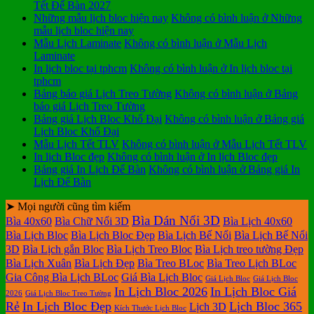
Tết Để Bàn 2027
Những mẫu lịch bloc hiện nay
Không có bình luận
ở Những
mẫu lịch bloc hiện nay
Mẫu Lịch Laminate
Không có bình luận
ở Mẫu Lịch
Laminate
In lịch bloc tại tphcm
Không có bình luận
ở In lịch bloc tại
tphcm
Bảng báo giá Lịch Treo Tường
Không có bình luận
ở Bảng
báo giá Lịch Treo Tường
Bảng giá Lịch Bloc Khổ Đại
Không có bình luận
ở Bảng giá
Lịch Bloc Khổ Đại
Mẫu Lịch Tết TLV
Không có bình luận
ở Mẫu Lịch Tết TLV
In lịch Bloc đẹp
Không có bình luận
ở In lịch Bloc đẹp
Bảng giá In Lịch Để Bàn
Không có bình luận
ở Bảng giá In
Lịch Để Bàn
➤ Mọi người cũng tìm kiếm
Bìa Dán Nổi 3D
Bìa 40x60
Bìa Chữ Nổi 3D
Bìa Lịch 40x60
Bìa Lịch Bloc
Bìa Lịch Bloc Đẹp
Bìa Lịch Bế Nổi
Bìa Lịch Bế Nổi
3D
Bìa Lịch gắn Bloc
Bìa Lịch Treo Bloc
Bìa Lịch treo tường Đẹp
Bìa Lịch Xuân
Bìa Lịch Đẹp
Bìa Treo BLoc
Bìa Treo Lịch BLoc
Gia Công Bìa Lịch BLoc
Giá Bìa Lịch Bloc
Giá Lịch Bloc
Giá Lịch Bloc
In Lịch Bloc 2026
In Lịch Bloc Giá
2026
Giá Lịch Bloc Treo Tường
Rẻ
In Lịch Bloc Đẹp
Lịch Bloc 365
Lịch 3D
Kích Thước Lịch Bloc