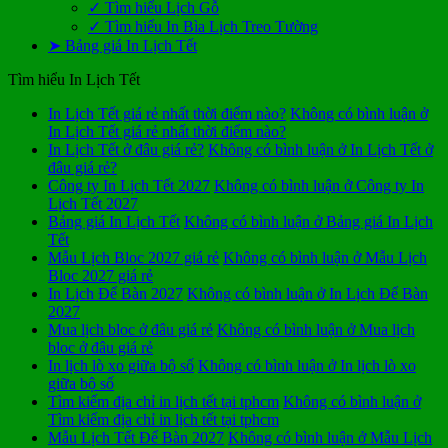
✓ Tìm hiểu Lịch Gỗ
✓ Tìm hiểu In Bìa Lịch Treo Tường
➤ Bảng giá In Lịch Tết
Tìm hiểu In Lịch Tết
In Lịch Tết giá rẻ nhất thời điểm nào?
Không có bình luận
ở
In Lịch Tết giá rẻ nhất thời điểm nào?
In Lịch Tết ở đâu giá rẻ?
Không có bình luận
ở In Lịch Tết ở
đâu giá rẻ?
Công ty In Lịch Tết 2027
Không có bình luận
ở Công ty In
Lịch Tết 2027
Bảng giá In Lịch Tết
Không có bình luận
ở Bảng giá In Lịch
Tết
Mẫu Lịch Bloc 2027 giá rẻ
Không có bình luận
ở Mẫu Lịch
Bloc 2027 giá rẻ
In Lịch Để Bàn 2027
Không có bình luận
ở In Lịch Để Bàn
2027
Mua lịch bloc ở đâu giá rẻ
Không có bình luận
ở Mua lịch
bloc ở đâu giá rẻ
In lịch lò xo giữa bộ số
Không có bình luận
ở In lịch lò xo
giữa bộ số
Tìm kiếm địa chỉ in lịch tết tại tphcm
Không có bình luận
ở
Tìm kiếm địa chỉ in lịch tết tại tphcm
Mẫu Lịch Tết Để Bàn 2027
Không có bình luận
ở Mẫu Lịch