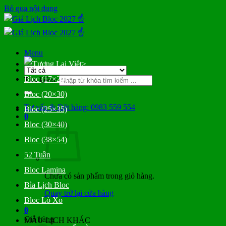
Bỏ qua nội dung
Menu
>
Bloc (17×24)
Tìm kiếm:
Bloc (20×30)
Tư vấn & Đặt hàng: 0983 559 554
Bloc (25×35)
0
Bloc (30×40)
Bloc (38×54)
52 Tuần
Bloc Lamina
Chưa có sản phẩm trong giỏ hàng.
Bìa Lịch Bloc
Quay trở lại cửa hàng
Bloc Lò Xo
0
Giỏ hàng
MẪU LỊCH KHÁC