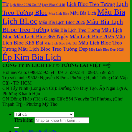
Lịch
Tờ
Lịch Bloc Treo Tường
Lịch Bloc 2026 Giá Rẻ
Lịch Bloc Giá Rẻ
Mẫu Bìa
Treo Tường Bloc
Mẫu Bìa Lịch
Mua Lich Bloc
Lịch BLoc
Mẫu Bìa Lịch
Mẫu Bìa Lịch Bloc 2026
BLoc Treo Tường
Mẫu Lịch
Mẫu Bìa Lịch Treo Tường
Bloc
Mẫu Lịch Bloc 365 Ngày
Mẫu Lịch Bloc 2026
Mẫu
Lịch Bloc Khổ Đại
Mẫu Lịch Bloc Treo
Mẫu Lịch Bloc Siêu Đại
Tường
Mẫu Lịch Bloc Treo Tường Đẹp
Mẫu Lịch Bloc Đẹp 2026
Ép Kim Bìa Lịch
CÔNG TY IN LỊCH TẾT © TƯƠNG LAI VIỆT
™☝️
Hotline/Zalo: 0983.559.554 - 0913.559.554 - 0937.559.554
Trụ sở chính: 950/9 Nguyễn Kiệm - Phường Hạnh Thông (Gò Vấp
Cũ) - TP. HCM
CN Tây Ninh (Long An Cũ): Đường Võ Duy Tạo, Ấp Ngãi Lợi A,
Phường Khánh Hậu
CN Đồng Tháp (Tiền Giang Cũ): 554 Nguyễn Tri Phương (Chợ
Thạnh Trị) - Phường Mỹ Tho
Tìm kiếm:
➤ Lịch Bloc Khổ Lớn