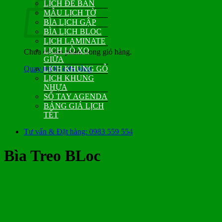
LỊCH ĐỂ BÀN
MẪU LỊCH TỜ
BÌA LỊCH GẬP
BÌA LỊCH BLOC
LỊCH LAMINATE
LỊCH LÒ XO
Chưa có sản phẩm trong giỏ hàng.
GIỮA
Quay trở lại cửa hàng
LỊCH KHUNG GỖ
LỊCH KHUNG
NHỰA
SỔ TAY AGENDA
BẢNG GIÁ LỊCH
TẾT
Tư vấn & Đặt hàng: 0983 559 554
Bìa Treo BLoc