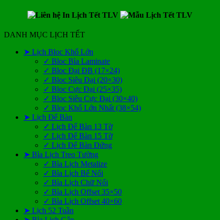
DANH MỤC LỊCH TẾT
➤ Lịch Bloc Khổ Lớn
✓ Bloc Bìa Laminate
✓ Bloc Đại ĐB (17×24)
✓ Bloc Siêu Đại (20×30)
✓ Bloc Cực Đại (25×35)
✓ Bloc Siêu Cực Đại (30×40)
✓ Bloc Khổ Lớn Nhất (38×54)
➤ Lịch Để Bàn
✓ Lịch Để Bàn 13 Tờ
✓ Lịch Để Bàn 15 Tờ
✓ Lịch Để Bàn Đứng
➤ Bìa Lịch Treo Tường
✓ Bìa Lịch Metalize
✓ Bìa Lịch Bế Nổi
✓ Bìa Lịch Chữ Nổi
✓ Bìa Lịch Offset 35×50
✓ Bìa Lịch Offset 40×60
➤ Lịch 52 Tuần
➤ Bìa Lịch Gập