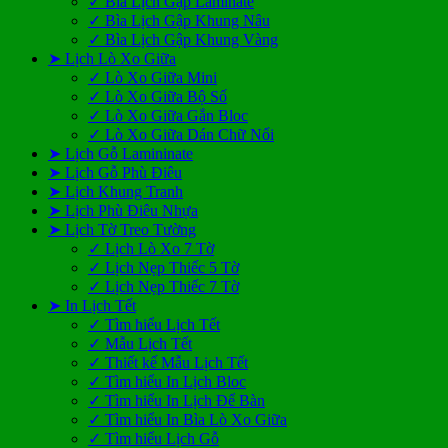
✓ Bìa Lịch Gập Laminate
✓ Bìa Lịch Gập Khung Nâu
✓ Bìa Lịch Gập Khung Vàng
➤ Lịch Lò Xo Giữa
✓ Lò Xo Giữa Mini
✓ Lò Xo Giữa Bộ Số
✓ Lò Xo Giữa Gắn Bloc
✓ Lò Xo Giữa Dán Chữ Nổi
➤ Lịch Gỗ Lamininate
➤ Lịch Gỗ Phù Điêu
➤ Lịch Khung Tranh
➤ Lịch Phù Điêu Nhựa
➤ Lịch Tờ Treo Tường
✓ Lịch Lò Xo 7 Tờ
✓ Lịch Nẹp Thiếc 5 Tờ
✓ Lịch Nẹp Thiếc 7 Tờ
➤ In Lịch Tết
✓ Tìm hiểu Lịch Tết
✓ Mẫu Lịch Tết
✓ Thiết kế Mẫu Lịch Tết
✓ Tìm hiểu In Lịch Bloc
✓ Tìm hiểu In Lịch Để Bàn
✓ Tìm hiểu In Bìa Lò Xo Giữa
✓ Tìm hiểu Lịch Gỗ