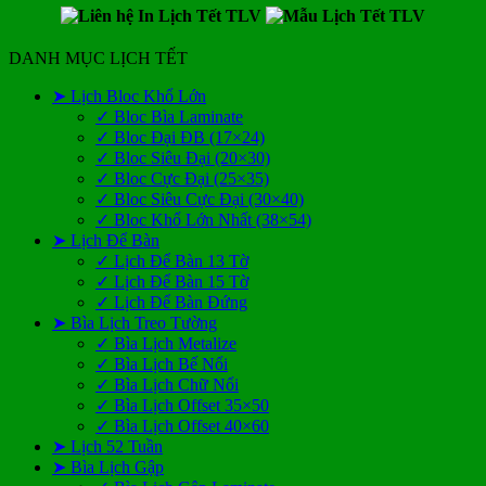
DANH MỤC LỊCH TẾT
➤ Lịch Bloc Khổ Lớn
✓ Bloc Bìa Laminate
✓ Bloc Đại ĐB (17×24)
✓ Bloc Siêu Đại (20×30)
✓ Bloc Cực Đại (25×35)
✓ Bloc Siêu Cực Đại (30×40)
✓ Bloc Khổ Lớn Nhất (38×54)
➤ Lịch Để Bàn
✓ Lịch Để Bàn 13 Tờ
✓ Lịch Để Bàn 15 Tờ
✓ Lịch Để Bàn Đứng
➤ Bìa Lịch Treo Tường
✓ Bìa Lịch Metalize
✓ Bìa Lịch Bế Nổi
✓ Bìa Lịch Chữ Nổi
✓ Bìa Lịch Offset 35×50
✓ Bìa Lịch Offset 40×60
➤ Lịch 52 Tuần
➤ Bìa Lịch Gập