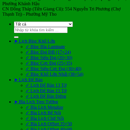
Phường Khánh Hậu
CN Đồng Tháp (Tiền Giang Cũ): 554 Nguyễn Tri Phương (Chợ
Thạnh Trị) - Phường Mỹ Tho
Tìm
kiếm:
➤ Lịch Bloc Khổ Lớn
✓ Bloc Bìa Laminate
✓ Bloc Đại ĐB (17×24)
✓ Bloc Siêu Đại (20×30)
✓ Bloc Cực Đại (25×35)
✓ Bloc Siêu Cực Đại (30×40)
✓ Bloc Khổ Lớn Nhất (38×54)
➤ Lịch Để Bàn
✓ Lịch Để Bàn 13 Tờ
✓ Lịch Để Bàn 15 Tờ
✓ Lịch Để Bàn Đứng
➤ Bìa Lịch Treo Tường
✓ Bìa Lịch Metalize
✓ Bìa Lịch Bế Nổi
✓ Bìa Lịch Chữ Nổi
✓ Bìa Lịch Offset 35×50
✓ Bìa Lịch Offset 40×60