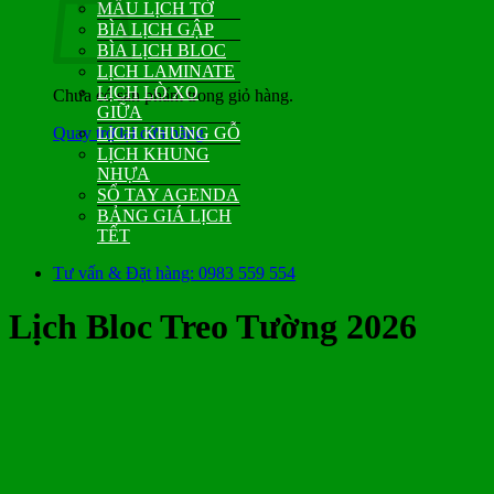
MẪU LỊCH TỜ
BÌA LỊCH GẬP
BÌA LỊCH BLOC
LỊCH LAMINATE
LỊCH LÒ XO
Chưa có sản phẩm trong giỏ hàng.
GIỮA
Quay trở lại cửa hàng
LỊCH KHUNG GỖ
LỊCH KHUNG
NHỰA
SỔ TAY AGENDA
BẢNG GIÁ LỊCH
TẾT
Tư vấn & Đặt hàng: 0983 559 554
Lịch Bloc Treo Tường 2026