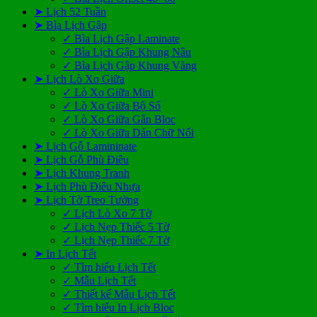
➤ Lịch 52 Tuần
➤ Bìa Lịch Gập
✓ Bìa Lịch Gập Laminate
✓ Bìa Lịch Gập Khung Nâu
✓ Bìa Lịch Gập Khung Vàng
➤ Lịch Lò Xo Giữa
✓ Lò Xo Giữa Mini
✓ Lò Xo Giữa Bộ Số
✓ Lò Xo Giữa Gắn Bloc
✓ Lò Xo Giữa Dán Chữ Nổi
➤ Lịch Gỗ Lamininate
➤ Lịch Gỗ Phù Điêu
➤ Lịch Khung Tranh
➤ Lịch Phù Điêu Nhựa
➤ Lịch Tờ Treo Tường
✓ Lịch Lò Xo 7 Tờ
✓ Lịch Nẹp Thiếc 5 Tờ
✓ Lịch Nẹp Thiếc 7 Tờ
➤ In Lịch Tết
✓ Tìm hiểu Lịch Tết
✓ Mẫu Lịch Tết
✓ Thiết kế Mẫu Lịch Tết
✓ Tìm hiểu In Lịch Bloc