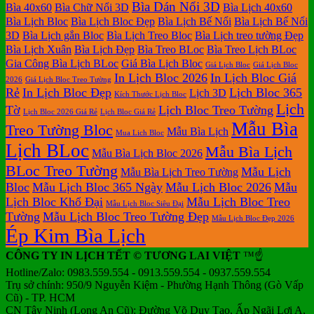
ở
Mẫu
tại
giá
nay
giá
tại
Bìa Dán Nổi 3D
luận
Bìa 40x60
Bìa Chữ Nổi 3D
Bìa Lịch 40x60
In
Lịch
tphcm
ở
Lịch
Lịch
tphcm
Bìa Lịch Bloc
Bìa Lịch Bloc Đẹp
Bìa Lịch Bế Nổi
Bìa Lịch Bế Nổi
lịch
Tết
Bảng
Bloc
Treo
3D
Bìa Lịch gắn Bloc
Bìa Lịch Treo Bloc
Bìa Lịch treo tường Đẹp
Bloc
TLV
giá
Khổ
Tường
Bìa Lịch Xuân
Bìa Lịch Đẹp
Bìa Treo BLoc
Bìa Treo Lịch BLoc
đẹp
In
Đại
Gia Công Bìa Lịch BLoc
Giá Bìa Lịch Bloc
Giá Lịch Bloc
Giá Lịch Bloc
Lịch
In Lịch Bloc 2026
In Lịch Bloc Giá
Để
2026
Giá Lịch Bloc Treo Tường
Rẻ
In Lịch Bloc Đẹp
Lịch Bloc 365
Lịch 3D
Bàn
Kích Thước Lịch Bloc
Lịch
Tờ
Lịch Bloc Treo Tường
Lịch Bloc 2026 Giá Rẻ
Lịch Bloc Giá Rẻ
Mẫu Bìa
Treo Tường Bloc
Mẫu Bìa Lịch
Mua Lich Bloc
Lịch BLoc
Mẫu Bìa Lịch
Mẫu Bìa Lịch Bloc 2026
BLoc Treo Tường
Mẫu Lịch
Mẫu Bìa Lịch Treo Tường
Bloc
Mẫu Lịch Bloc 365 Ngày
Mẫu Lịch Bloc 2026
Mẫu
Lịch Bloc Khổ Đại
Mẫu Lịch Bloc Treo
Mẫu Lịch Bloc Siêu Đại
Tường
Mẫu Lịch Bloc Treo Tường Đẹp
Mẫu Lịch Bloc Đẹp 2026
Ép Kim Bìa Lịch
CÔNG TY IN LỊCH TẾT © TƯƠNG LAI VIỆT
™☝️
Hotline/Zalo: 0983.559.554 - 0913.559.554 - 0937.559.554
Trụ sở chính: 950/9 Nguyễn Kiệm - Phường Hạnh Thông (Gò Vấp
Cũ) - TP. HCM
CN Tây Ninh (Long An Cũ): Đường Võ Duy Tạo, Ấp Ngãi Lợi A,