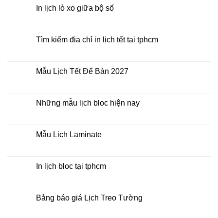
Bàn
luận
In lịch lò xo giữa bộ số
2027
ở
Mua
Không
lịch
có
bloc
bình
ở
luận
Tìm kiếm địa chỉ in lịch tết tại tphcm
đâu
ở
giá
In
Không
rẻ
lịch
có
lò
bình
xo
luận
Mẫu Lịch Tết Để Bàn 2027
giữa
ở
bộ
Tìm
Không
số
kiếm
có
địa
bình
chỉ
luận
Những mẫu lịch bloc hiện nay
in
ở
lịch
Mẫu
Không
tết
Lịch
có
tại
Tết
bình
tphcm
Để
luận
Mẫu Lịch Laminate
Bàn
ở
2027
Những
Không
mẫu
có
lịch
bình
bloc
luận
In lịch bloc tại tphcm
hiện
ở
nay
Mẫu
Không
Lịch
có
Laminate
bình
luận
Bảng báo giá Lịch Treo Tường
ở
In
Không
lịch
có