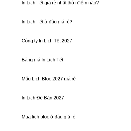
In Lịch Tết giá rẻ nhất thời điểm nào?
Không
có
bình
luận
In Lịch Tết ở đâu giá rẻ?
ở
In
Không
Lịch
có
Tết
bình
giá
luận
Công ty In Lịch Tết 2027
rẻ
ở
nhất
In
Không
thời
Lịch
có
điểm
Tết
bình
nào?
ở
luận
Bảng giá In Lịch Tết
đâu
ở
giá
Công
Không
rẻ?
ty
có
In
bình
Lịch
luận
Mẫu Lịch Bloc 2027 giá rẻ
Tết
ở
2027
Bảng
Không
giá
có
In
bình
Lịch
luận
In Lịch Để Bàn 2027
Tết
ở
Mẫu
Không
Lịch
có
Bloc
bình
2027
luận
Mua lịch bloc ở đâu giá rẻ
giá
ở
rẻ
In
Không
Lịch
có
Để
bình