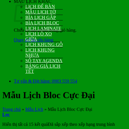
MẪU LỊCH KHÁC
LỊCH ĐỂ BÀN
MẪU LỊCH TỜ
BÌA LỊCH GẬP
BÌA LỊCH BLOC
LỊCH LAMINATE
Chưa có sản phẩm trong giỏ hàng.
LỊCH LÒ XO
GIỮA
Quay trở lại cửa hàng
LỊCH KHUNG GỖ
LỊCH KHUNG
NHỰA
SỔ TAY AGENDA
BẢNG GIÁ LỊCH
TẾT
Tư vấn & Đặt hàng: 0983 559 554
Mẫu Lịch Bloc Cực Đại
Trang chủ
»
Mẫu Lịch
»
Mẫu Lịch Bloc Cực Đại
Lọc
Hiển thị tất cả 15 kết quả
Đã sắp xếp theo xếp hạng trung bình