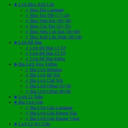
➤ Lịch Bloc Khổ Lớn
✓ Bloc Bìa Laminate
✓ Bloc Đại ĐB (17×24)
✓ Bloc Siêu Đại (20×30)
✓ Bloc Cực Đại (25×35)
✓ Bloc Siêu Cực Đại (30×40)
✓ Bloc Khổ Lớn Nhất (38×54)
➤ Lịch Để Bàn
✓ Lịch Để Bàn 13 Tờ
✓ Lịch Để Bàn 15 Tờ
✓ Lịch Để Bàn Đứng
➤ Bìa Lịch Treo Tường
✓ Bìa Lịch Metalize
✓ Bìa Lịch Bế Nổi
✓ Bìa Lịch Chữ Nổi
✓ Bìa Lịch Offset 35×50
✓ Bìa Lịch Offset 40×60
➤ Lịch 52 Tuần
➤ Bìa Lịch Gập
✓ Bìa Lịch Gập Laminate
✓ Bìa Lịch Gập Khung Nâu
✓ Bìa Lịch Gập Khung Vàng
➤ Lịch Lò Xo Giữa